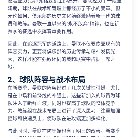
随着亚历克斯·弗格森爵士的离开，曼联经历了一段重
建期，球队在战术和管理上都经历了不小的变革。但
无论如何，俱乐部的历史文化始终激励着新一代的球
员和教练。曼联一直以来的“永不放弃”精神，也在新
赛季的征途中发挥着重要作用。
因此，在追逐冠军的道路上，曼联不仅要依靠现有的
阵容实力，更要将俱乐部的历史传承与精神发扬光
大，这样才能在强敌环伺的英超联赛中占据一席之
地。
2、球队阵容与战术布局
在新赛季，曼联的阵容经过了几次关键性引援，尤其
是在中场和前锋线的补强上。这些新加入的球员为球
队注入了新鲜血液，同时也提高了球队的整体竞争
力。教练组在战术布局上进行了深入思考，注重加强
控球和快速反击，使球队在进攻端更加多样化。
与此同时，曼联在防守端也有了明显的改善。新赛季