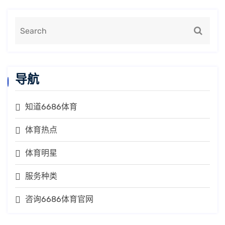
导航
知道6686体育
体育热点
体育明星
服务种类
咨询6686体育官网