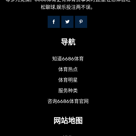
松聊球,娱乐投注两不误。
导航
知道6686体育
体育热点
体育明星
服务种类
咨询6686体育官网
网站地图