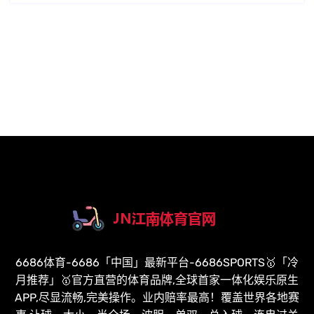
6686体育-6686「中国」最新平台-6686SPORTS🥇「冷
月推荐」🥇官方直营的体育品牌,全球首家一体化娱乐原生
APP,尽显流畅,完美操作。业内赔率最高！覆盖世界各地赛