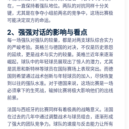
在，一直保持着强队地位。两队的对抗同样十分关
键，尤其是在争夺小组前两名的竞争中，这场比赛极
可能决定双方的命运。
2、强强对话的影响与看点
每一场强队对强队的较量，都是对两支球队综合实力
的严峻考验。英格兰与德国的对决，不仅是历史恩怨
的延续，更是战术与实力的较量。英格兰近年来逐渐
崛起，球队中的年轻球员展现出了惊人的潜力，尤其
是凯恩和斯特林等球员在国际赛场上表现突出。而德
国则希望通过战术创新与年轻球员的加入，尽快恢复
到以往的强队水准。对于德国来说，这场比赛是一场
必须拿下的生死战，输掉比赛将极大影响他们的出线
前景。
法国与西班牙的比赛同样有着极高的战略意义。法国
在过去的几年中通过调整战术与球员组合，逐渐形成
了强大的团队竞争力。球队的速度与反击能力让所有