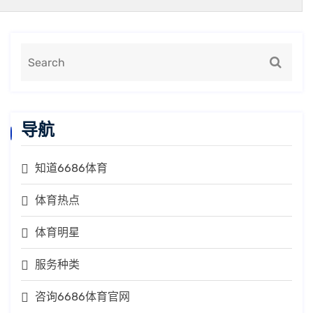
导航
知道6686体育
体育热点
体育明星
服务种类
咨询6686体育官网