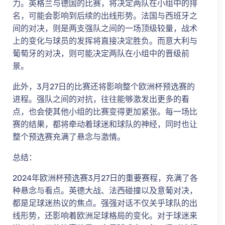
力。英格兰与德国的比赛，将决定两队在小组中的排
名，可能会影响到后续的出线形势。法国与西班牙之
间的对决，则是两支强队之间的一场顶级较量，战术
上的变化与球员的发挥将直接决定胜负。而意大利与
葡萄牙的对决，则可能决定两队在小组中的晋级前
景。
此外，3月27日的比赛还将影响整个欧洲杯预选赛的
进程。强队之间的对抗，往往能够激发出更多的看
点，也会使其他小组的比赛变得更加紧张。每一场比
赛的结果，都将牵动着球迷和球队的神经，同时也让
整个预选赛充满了悬念与激情。
总结：
2024年欧洲杯预选赛3月27日的重要赛程，充满了各
种悬念与看点。英德大战、法西碰撞以及意葡对决，
都是足球迷热议的焦点。强强对话不仅关乎球队的出
线形势，还影响着欧洲足球格局的变化。对于球迷来