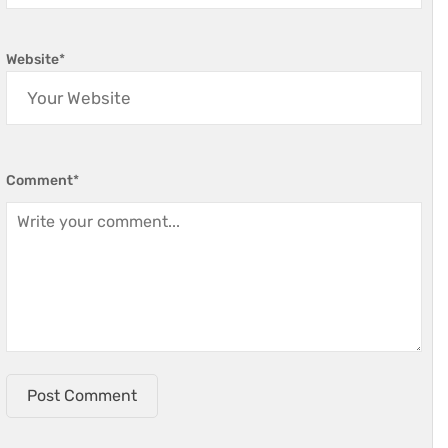
Website
*
Comment
*
Post Comment