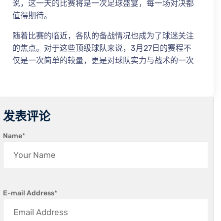
说，这一天的比赛将是一次足球盛宴，每一场对决都
值得期待。
随着比赛的临近，各队的备战情况也成为了球迷关注
的焦点。对于这些顶级球队来说，3月27日的赛程不
仅是一次简单的较量，更是对球队实力与战术的一次
发表评论
Name
*
E-mail Address
*