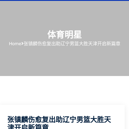
体育明星
Home
张镇麟伤愈复出助辽宁男篮大胜天津开启新篇章
张镇麟伤愈复出助辽宁男篮大胜天
津开启新篇章