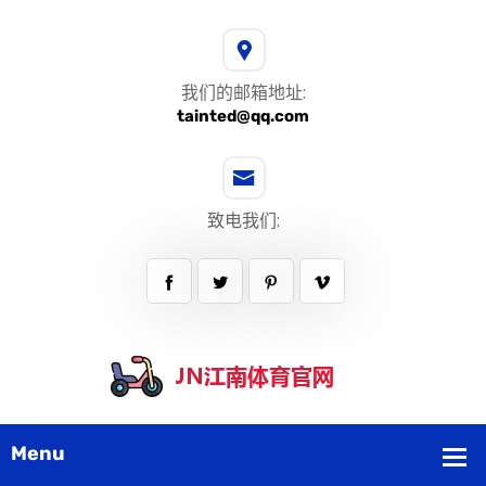
我们的邮箱地址:
tainted@qq.com
致电我们: