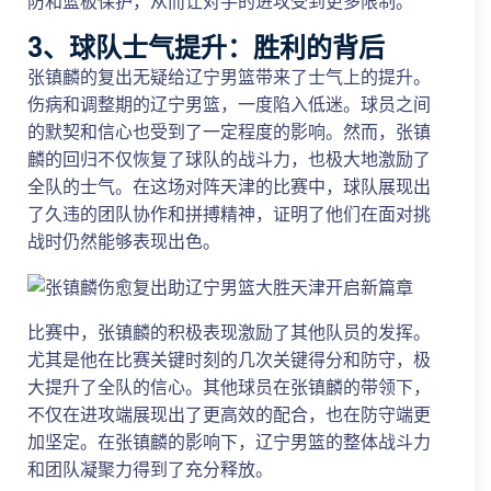
防和篮板保护，从而让对手的进攻受到更多限制。
3、球队士气提升：胜利的背后
张镇麟的复出无疑给辽宁男篮带来了士气上的提升。
伤病和调整期的辽宁男篮，一度陷入低迷。球员之间
的默契和信心也受到了一定程度的影响。然而，张镇
麟的回归不仅恢复了球队的战斗力，也极大地激励了
全队的士气。在这场对阵天津的比赛中，球队展现出
了久违的团队协作和拼搏精神，证明了他们在面对挑
战时仍然能够表现出色。
比赛中，张镇麟的积极表现激励了其他队员的发挥。
尤其是他在比赛关键时刻的几次关键得分和防守，极
大提升了全队的信心。其他球员在张镇麟的带领下，
不仅在进攻端展现出了更高效的配合，也在防守端更
加坚定。在张镇麟的影响下，辽宁男篮的整体战斗力
和团队凝聚力得到了充分释放。