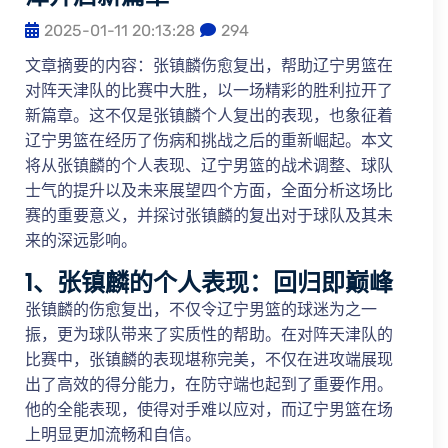
2025-01-11 20:13:28
294
文章摘要的内容：张镇麟伤愈复出，帮助辽宁男篮在
对阵天津队的比赛中大胜，以一场精彩的胜利拉开了
新篇章。这不仅是张镇麟个人复出的表现，也象征着
辽宁男篮在经历了伤病和挑战之后的重新崛起。本文
将从张镇麟的个人表现、辽宁男篮的战术调整、球队
士气的提升以及未来展望四个方面，全面分析这场比
赛的重要意义，并探讨张镇麟的复出对于球队及其未
来的深远影响。
1、张镇麟的个人表现：回归即巅峰
张镇麟的伤愈复出，不仅令辽宁男篮的球迷为之一
振，更为球队带来了实质性的帮助。在对阵天津队的
比赛中，张镇麟的表现堪称完美，不仅在进攻端展现
出了高效的得分能力，在防守端也起到了重要作用。
他的全能表现，使得对手难以应对，而辽宁男篮在场
上明显更加流畅和自信。