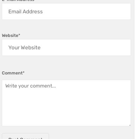
Website
*
Comment
*