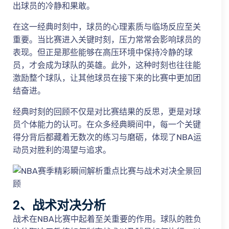
出球员的冷静和果敢。
在这一经典时刻中，球员的心理素质与临场反应至关
重要。当比赛进入关键时刻，压力常常会影响球员的
表现。但正是那些能够在高压环境中保持冷静的球
员，才会成为球队的英雄。此外，这种时刻也往往能
激励整个球队，让其他球员在接下来的比赛中更加团
结奋进。
经典时刻的回顾不仅是对比赛结果的反思，更是对球
员个体能力的认可。在众多经典瞬间中，每一个关键
得分背后都藏着无数次的练习与磨砺，体现了NBA运
动员对胜利的渴望与追求。
2、战术对决分析
战术在NBA比赛中起着至关重要的作用。球队的胜负