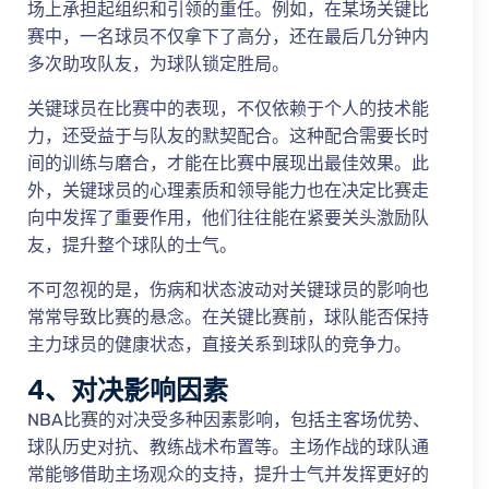
场上承担起组织和引领的重任。例如，在某场关键比
赛中，一名球员不仅拿下了高分，还在最后几分钟内
多次助攻队友，为球队锁定胜局。
关键球员在比赛中的表现，不仅依赖于个人的技术能
力，还受益于与队友的默契配合。这种配合需要长时
间的训练与磨合，才能在比赛中展现出最佳效果。此
外，关键球员的心理素质和领导能力也在决定比赛走
向中发挥了重要作用，他们往往能在紧要关头激励队
友，提升整个球队的士气。
不可忽视的是，伤病和状态波动对关键球员的影响也
常常导致比赛的悬念。在关键比赛前，球队能否保持
主力球员的健康状态，直接关系到球队的竞争力。
4、对决影响因素
NBA比赛的对决受多种因素影响，包括主客场优势、
球队历史对抗、教练战术布置等。主场作战的球队通
常能够借助主场观众的支持，提升士气并发挥更好的