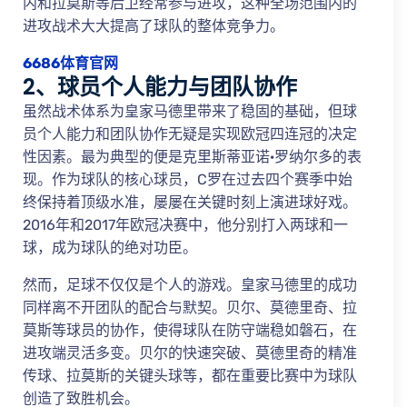
内和拉莫斯等后卫经常参与进攻，这种全场范围内的
进攻战术大大提高了球队的整体竞争力。
6686体育官网
2、球员个人能力与团队协作
虽然战术体系为皇家马德里带来了稳固的基础，但球
员个人能力和团队协作无疑是实现欧冠四连冠的决定
性因素。最为典型的便是克里斯蒂亚诺·罗纳尔多的表
现。作为球队的核心球员，C罗在过去四个赛季中始
终保持着顶级水准，屡屡在关键时刻上演进球好戏。
2016年和2017年欧冠决赛中，他分别打入两球和一
球，成为球队的绝对功臣。
然而，足球不仅仅是个人的游戏。皇家马德里的成功
同样离不开团队的配合与默契。贝尔、莫德里奇、拉
莫斯等球员的协作，使得球队在防守端稳如磐石，在
进攻端灵活多变。贝尔的快速突破、莫德里奇的精准
传球、拉莫斯的关键头球等，都在重要比赛中为球队
创造了致胜机会。