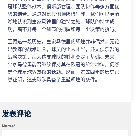
是球队整体战术、俱乐部管理、团队协作等多方面优
势的结合。通过对比其他顶级俱乐部，我们可以更清
晰地认识到皇家马德里的独特之处。球队的持续成
功，离不开每一个细节的把握和每一个决策的执行。
回顾这一段历史，皇家马德里的辉煌并非偶然。无论
是教练的战术理念，球员的个人才华，还是俱乐部的
战略决策，都为这支球队的胜利奠定了基础。未来，
皇家马德里能否继续保持其在欧冠的统治地位，仍然
是全球足球界热议的话题。然而，过去四年的历史已
然证明，这支球队具备了重塑辉煌的条件。
发表评论
Name
*