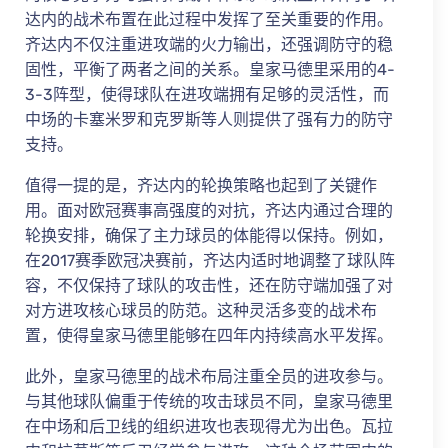
达内的战术布置在此过程中发挥了至关重要的作用。
齐达内不仅注重进攻端的火力输出，还强调防守的稳
固性，平衡了两者之间的关系。皇家马德里采用的4-
3-3阵型，使得球队在进攻端拥有足够的灵活性，而
中场的卡塞米罗和克罗斯等人则提供了强有力的防守
支持。
值得一提的是，齐达内的轮换策略也起到了关键作
用。面对欧冠赛事高强度的对抗，齐达内通过合理的
轮换安排，确保了主力球员的体能得以保持。例如，
在2017赛季欧冠决赛前，齐达内适时地调整了球队阵
容，不仅保持了球队的攻击性，还在防守端加强了对
对方进攻核心球员的防范。这种灵活多变的战术布
置，使得皇家马德里能够在四年内持续高水平发挥。
此外，皇家马德里的战术布局注重全员的进攻参与。
与其他球队偏重于传统的攻击球员不同，皇家马德里
在中场和后卫线的组织进攻也表现得尤为出色。瓦拉