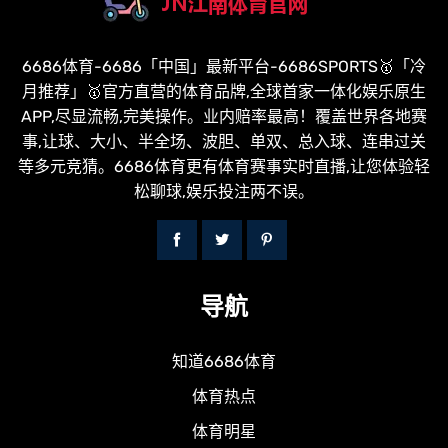
6686体育-6686「中国」最新平台-6686SPORTS🥇「冷
月推荐」🥇官方直营的体育品牌,全球首家一体化娱乐原生
APP,尽显流畅,完美操作。业内赔率最高！覆盖世界各地赛
事,让球、大小、半全场、波胆、单双、总入球、连串过关
等多元竞猜。6686体育更有体育赛事实时直播,让您体验轻
松聊球,娱乐投注两不误。
导航
知道6686体育
体育热点
体育明星