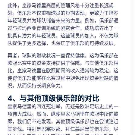
此外，皇家马德里高层的管理风格十分注重长远规
划。俱乐部不仅重视球员的短期表现，更致力于培养
年轻球员并为球队储备未来的力量。例如，俱乐部通
过与拉玛西亚青训系统的紧密合作，成功培养出了一
批具有潜力的年轻球员。这些球员的加入，不仅为球
队提供了更多选择，也保证了俱乐部的可持续发展。
再者，球队的财政状况一直保持健康，这为俱乐部在
欧冠比赛中的资金支持提供了保障。与其他俱乐部相
比，皇家马德里在欧冠期间的收入通常较为稳定，这
使得俱乐部能够在比赛过程中避免出现资金短缺的情
况，从而保持长期竞争力。
4、与其他顶级俱乐部的对比
皇家马德里的四连冠壮举，无疑是欧洲足坛史上的一
项伟大成就。然而，纵使皇家马德里在欧冠中所向披
靡，我们仍不难发现，其他顶级俱乐部也在尝试追赶
其步伐。特别是巴塞罗那、拜仁慕尼黑等俱乐部，尽