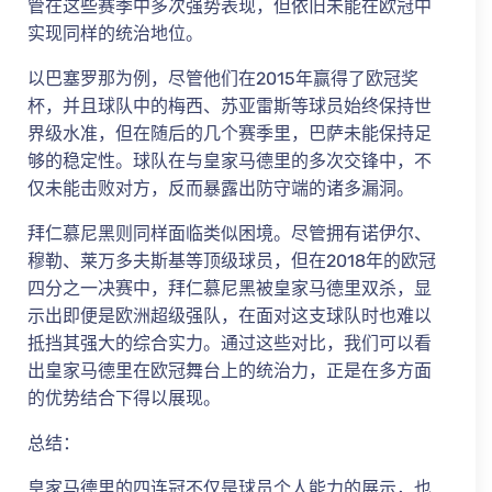
管在这些赛季中多次强势表现，但依旧未能在欧冠中
实现同样的统治地位。
以巴塞罗那为例，尽管他们在2015年赢得了欧冠奖
杯，并且球队中的梅西、苏亚雷斯等球员始终保持世
界级水准，但在随后的几个赛季里，巴萨未能保持足
够的稳定性。球队在与皇家马德里的多次交锋中，不
仅未能击败对方，反而暴露出防守端的诸多漏洞。
拜仁慕尼黑则同样面临类似困境。尽管拥有诺伊尔、
穆勒、莱万多夫斯基等顶级球员，但在2018年的欧冠
四分之一决赛中，拜仁慕尼黑被皇家马德里双杀，显
示出即便是欧洲超级强队，在面对这支球队时也难以
抵挡其强大的综合实力。通过这些对比，我们可以看
出皇家马德里在欧冠舞台上的统治力，正是在多方面
的优势结合下得以展现。
总结：
皇家马德里的四连冠不仅是球员个人能力的展示，也