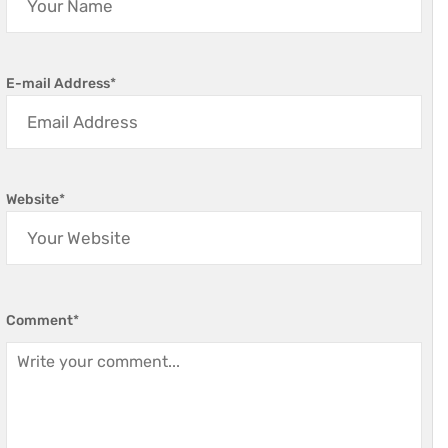
E-mail Address
*
Website
*
Comment
*