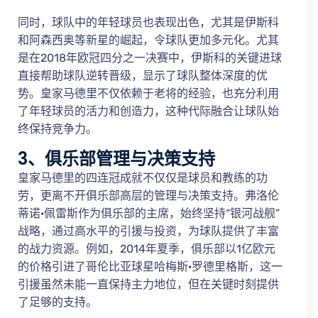
同时，球队中的年轻球员也表现出色，尤其是伊斯科
和阿森西奥等新星的崛起，令球队更加多元化。尤其
是在2018年欧冠四分之一决赛中，伊斯科的关键进球
直接帮助球队逆转晋级，显示了球队整体深度的优
势。皇家马德里不仅依赖于老将的经验，也充分利用
了年轻球员的活力和创造力，这种代际融合让球队始
终保持竞争力。
3、俱乐部管理与决策支持
皇家马德里的四连冠成就不仅仅是球员和教练的功
劳，更离不开俱乐部高层的管理与决策支持。弗洛伦
蒂诺·佩雷斯作为俱乐部的主席，始终坚持“银河战舰”
战略，通过高水平的引援与投资，为球队提供了丰富
的战力资源。例如，2014年夏季，俱乐部以1亿欧元
的价格引进了哥伦比亚球星哈梅斯·罗德里格斯，这一
引援虽然未能一直保持主力地位，但在关键时刻提供
了足够的支持。