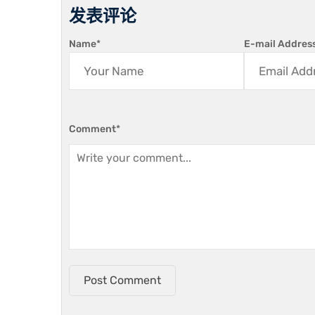
发表评论
Name
*
E-mail Addres
Comment
*
Post Comment