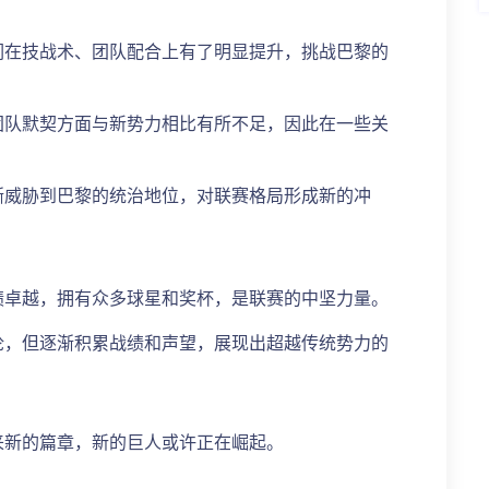
们在技战术、团队配合上有了明显提升，挑战巴黎的
团队默契方面与新势力相比有所不足，因此在一些关
渐威胁到巴黎的统治地位，对联赛格局形成新的冲
绩卓越，拥有众多球星和奖杯，是联赛的中坚力量。
论，但逐渐积累战绩和声望，展现出超越传统势力的
来新的篇章，新的巨人或许正在崛起。