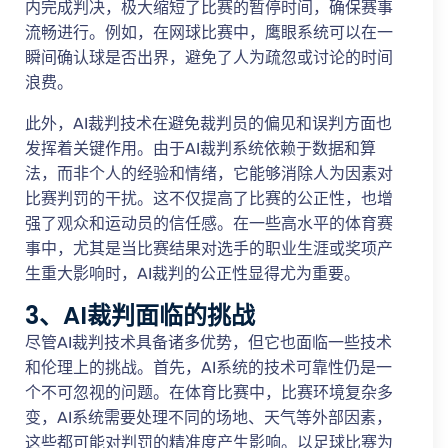
内完成判决，极大缩短了比赛的暂停时间，确保赛事
流畅进行。例如，在网球比赛中，鹰眼系统可以在一
瞬间确认球是否出界，避免了人为疏忽或讨论的时间
浪费。
此外，AI裁判技术在避免裁判员的偏见和误判方面也
发挥着关键作用。由于AI裁判系统依赖于数据和算
法，而非个人的经验和情绪，它能够消除人为因素对
比赛判罚的干扰。这不仅提高了比赛的公正性，也增
强了观众和运动员的信任感。在一些高水平的体育赛
事中，尤其是当比赛结果对选手的职业生涯或奖项产
生重大影响时，AI裁判的公正性显得尤为重要。
3、AI裁判面临的挑战
尽管AI裁判技术具备诸多优势，但它也面临一些技术
和伦理上的挑战。首先，AI系统的技术可靠性仍是一
个不可忽视的问题。在体育比赛中，比赛环境复杂多
变，AI系统需要处理不同的场地、天气等外部因素，
这些都可能对判罚的精准度产生影响。以足球比赛为