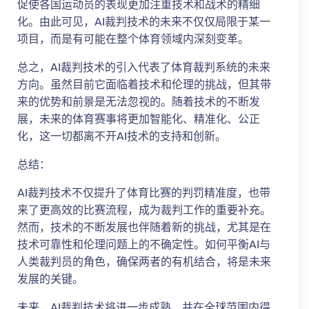
促使各国运动员的表现更加注重技术和战术的精细
化。由此可见，AI裁判技术的未来不仅仅局限于某一
项目，而是有可能在整个体育领域内深刻变革。
总之，AI裁判技术的引入代表了体育裁判系统的未来
方向。虽然目前它面临着技术和伦理的挑战，但其带
来的优势和前景是无法忽视的。随着技术的不断发
展，未来的体育赛事将更加智能化、精准化、公正
化，这一切都离不开AI技术的支持和创新。
总结：
AI裁判技术不仅提升了体育比赛的判罚精准度，也带
来了更高效的比赛流程，成为裁判工作的重要补充。
然而，技术的不断发展也伴随着新的挑战，尤其是在
技术可靠性和伦理问题上的不确定性。如何平衡AI与
人类裁判员的角色，确保两者的有机结合，将是未来
发展的关键。
未来，AI裁判技术将进一步成熟，并在全球范围内得