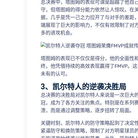
总决赛中，塔图姆的表现可谓是超越了他自
守，但塔图姆的得分能力依然让人惊叹。在关键
据，几乎是凭一己之力拉开了与对手的差距
端展现了巨大的影响力，不仅有效限制了对
多的进攻机会。
塔图姆的表现已不仅仅是得分，他的全面性
终，他凭借持续的高效表现赢得了FMVP。
未有的认可。
3、凯尔特人的逆袭决胜局
总决赛的决胜局对凯尔特人来说是一次巨大
冠，成为了各方关注的焦点。特别是在系列
溃，而是通过调整策略，逐步扭转了局面。
关键时刻，凯尔特人的防守策略起到了决定
紧逼防守和换防策略，限制了对方明星球员