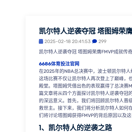
凯尔特人逆袭夺冠 塔图姆荣膺
2025-02-18 20:41:53
299
凯尔特人逆袭夺冠 塔图姆荣膺FMVP成就传
6686体育投注官网
在2025年的NBA总决赛中，波士顿凯尔
这场比赛不仅让凯尔特人再次登上了巅峰，也
殿堂。塔图姆凭借出色的表现赢得了总决赛M
篇文章将从四个方面探讨凯尔特人逆袭夺冠
的深远意义。首先，我们将回顾凯尔特人晋
救世主。接下来，我们将分析凯尔特人如何
们将讨论塔图姆获得FMVP的背后原因以及
1、凯尔特人的逆袭之路