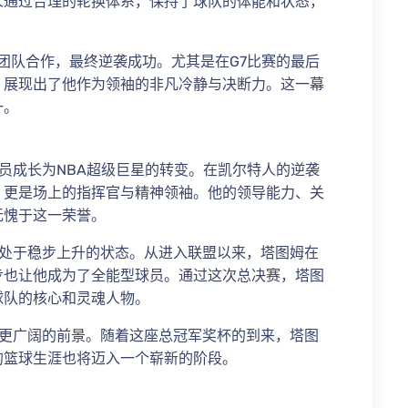
人通过合理的轮换体系，保持了球队的体能和状态，
的团队合作，最终逆袭成功。尤其是在G7比赛的最后
，展现出了他作为领袖的非凡冷静与决断力。这一幕
一。
球员成长为NBA超级巨星的转变。在凯尔特人的逆袭
，更是场上的指挥官与精神领袖。他的领导能力、关
无愧于这一荣誉。
直处于稳步上升的状态。从进入联盟以来，塔图姆在
步也让他成为了全能型球员。通过这次总决赛，塔图
球队的核心和灵魂人物。
了更广阔的前景。随着这座总冠军奖杯的到来，塔图
的篮球生涯也将迈入一个崭新的阶段。