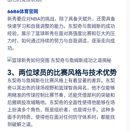
6686体育官网
新秀要应对NBA的挑战，除了具备天赋外，还需具备
快速学习和自我调整的能力。东契奇与詹姆斯的成功
经验，展示了篮球新秀在面对高强度比赛和巨大的压
力时，如何通过持续的努力与自我调适，逐渐走向成
功。
3、两位球员的比赛风格与技术优势
东契奇与詹姆斯在比赛风格上有着显著的差异。东契
奇以其出色的球场视野和篮球智商闻名，他不仅能够
用精准的传球控制比赛节奏，还能凭借犀利的突破和
后撤跳投攻城略地。东契奇的全面性使得他能够在场
上扮演多个角色，既是组织者，也是得分手。这种多
面手的特质，使得他在面对任何防守体系时，都能找
到破解之道。