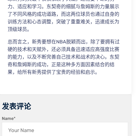
力、适应和学习。东契奇的细腻与詹姆斯的力量展示
了不同风格的成功道路，而这两位球员也通过自身的
训练方法和心态调整，突破了重重难关，迅速成长为
顶级球员。
总而言之，新秀要想在NBA脱颖而出，除了要拥有过
硬的技术和天赋外，还必须具备迅速适应高强度比赛
的能力，以及不断完善自己技术和战术的决心。东契
奇和詹姆斯的成功，正是这种多方面因素结合的结
果，给所有新秀提供了宝贵的经验和启示。
发表评论
Name
*