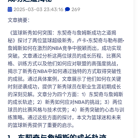
2025-03-03 23:43:16
269
文章摘要：
《篮球新秀如何突围：东契奇与詹姆斯成功之道揭
秘》探讨了两位篮球超级新秀，卢卡·东契奇与勒布朗·
詹姆斯如何在激烈的NBA竞争中脱颖而出，成功实现
突破。文章通过分析这两位球员的成长历程、比赛风
格、训练方式以及他们如何应对联盟的高强度挑战，
揭示了新秀在NBA中如何通过独特的方式取得突破性
的成就。通过具体案例，文章展示了他们如何在关键
时刻逆袭成功，提供了新秀球员在职业生涯初期成长
的深刻见解。文章分为四个方面：1）东契奇与詹姆斯
的成长轨迹；2）新秀如何应对NBA的挑战；3）两位
球员的比赛风格与技术优势；4）新秀突破的心态与训
练策略。通过这些方面的探讨，本文为篮球迷和未来
的篮球新秀提供了重要的启示。