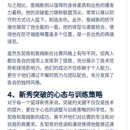
与之相比，詹姆斯则以强悍的身体素质和出色的爆发
力著称。他的突破能力堪称联盟顶尖，常常以难以防
守的方式切入篮下，制造杀伤。此外，詹姆斯的防守
端也展现了他全能的一面，他的体型与速度结合，使
得他在防守端能够覆盖多个位置，是一名出色的两端
球员。
虽然东契奇和詹姆斯在比赛风格上有所不同，但两人
都在各自的强项上发挥到了极致，充分展示了技术优
势和球场影响力。他们的成功不仅依赖于个人能力，
更在于他们通过不懈的努力与团队配合，充分发挥了
各自的独特风格。
4、新秀突破的心态与训练策略
对于每一个篮球新秀来说，突破的关键不仅仅是技术
的提升，更在于心态的调整与训练策略的科学性。东
契奇和詹姆斯的成功，离不开他们对比赛的专注和对
自我的高要求。东契奇的低调和谦逊使得他能够迅速