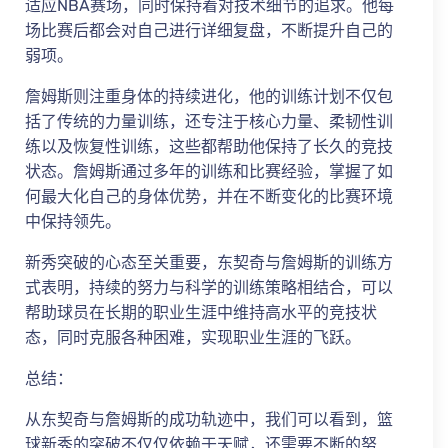
适应NBA赛场，同时保持着对技术细节的追求。他每
场比赛后都会对自己进行详细复盘，不断提升自己的
弱项。
詹姆斯则注重身体的持续进化，他的训练计划不仅包
括了传统的力量训练，还专注于核心力量、柔韧性训
练以及恢复性训练，这些都帮助他保持了长久的竞技
状态。詹姆斯通过多年的训练和比赛经验，掌握了如
何最大化自己的身体优势，并在不断变化的比赛环境
中保持领先。
新秀突破的心态至关重要，东契奇与詹姆斯的训练方
式表明，持续的努力与科学的训练策略相结合，可以
帮助球员在长期的职业生涯中维持高水平的竞技状
态，同时克服各种困难，实现职业生涯的飞跃。
总结：
从东契奇与詹姆斯的成功轨迹中，我们可以看到，篮
球新秀的突破不仅仅依赖于天赋，还需要不断的努