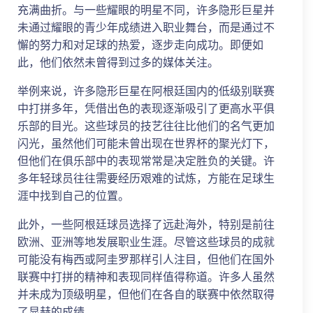
充满曲折。与一些耀眼的明星不同，许多隐形巨星并
未通过耀眼的青少年成绩进入职业舞台，而是通过不
懈的努力和对足球的热爱，逐步走向成功。即便如
此，他们依然未曾得到过多的媒体关注。
举例来说，许多隐形巨星在阿根廷国内的低级别联赛
中打拼多年，凭借出色的表现逐渐吸引了更高水平俱
乐部的目光。这些球员的技艺往往比他们的名气更加
闪光，虽然他们可能未曾出现在世界杯的聚光灯下，
但他们在俱乐部中的表现常常是决定胜负的关键。许
多年轻球员往往需要经历艰难的试炼，方能在足球生
涯中找到自己的位置。
此外，一些阿根廷球员选择了远赴海外，特别是前往
欧洲、亚洲等地发展职业生涯。尽管这些球员的成就
可能没有梅西或阿圭罗那样引人注目，但他们在国外
联赛中打拼的精神和表现同样值得称道。许多人虽然
并未成为顶级明星，但他们在各自的联赛中依然取得
了显赫的成绩。