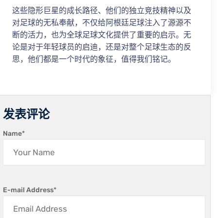
这些隐形巨星的成长路径、他们的独立竞技精神以及
对足球的无私奉献，不仅给阿根廷足球注入了源源不
断的活力，也为全球足球文化提供了重要的启示。无
论是对于年轻球员的启迪，还是对整个足球生态的反
思，他们都是一个时代的象征，值得我们铭记。
发表评论
Name
*
E-mail Address
*