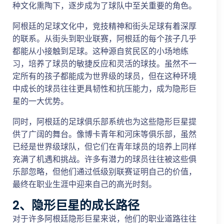
种文化熏陶下，逐步成为了球队中至关重要的角色。
阿根廷的足球文化中，竞技精神和街头足球有着深厚
的联系。从街头到职业联赛，阿根廷的每个孩子几乎
都能从小接触到足球。这种源自贫民区的小场地练
习，培养了球员的敏捷反应和灵活的球技。虽然不一
定所有的孩子都能成为世界级的球员，但在这种环境
中成长的球员往往更具韧性和抗压能力，成为隐形巨
星的一大优势。
同时，阿根廷的足球俱乐部系统也为这些隐形巨星提
供了广阔的舞台。像博卡青年和河床等俱乐部，虽然
已经是世界级球队，但它们在青年球员的培养上同样
充满了机遇和挑战。许多有潜力的球员往往被这些俱
乐部忽略，但他们通过低级别联赛证明自己的价值，
最终在职业生涯中迎来自己的高光时刻。
2、隐形巨星的成长路径
对于许多阿根廷隐形巨星来说，他们的职业道路往往