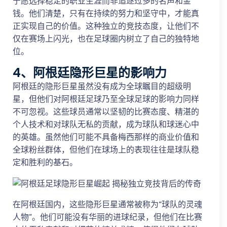
宁愿选择稳定的职业生涯而非追逐过多的名声和金
钱。他们清楚，只有在持续的努力和坚守中，才能真
正实现自己的价值。这种独立的竞技态度，让他们不
仅在赛场上闪光，也在足球圈内树立了自己的独特地
位。
4、阿根廷隐形巨星的影响力
阿根廷的隐形巨星虽然没有成为全球瞩目的超级明
星，但他们对阿根廷足球乃至全球足球的影响力同样
不可忽视。这些球员通常以坚韧的比赛态度、精湛的
个人技术和对球队无私的贡献，成为球队和球迷心中
的英雄。虽然他们可能不具备梅西那样的商业价值和
全球粉丝群体，但他们在球场上的表现往往是球队稳
定和胜利的基石。
在阿根廷国内，这些隐形巨星通常被称为“球队的灵魂
人物”。他们可能没有华丽的进球纪录，但他们在比赛