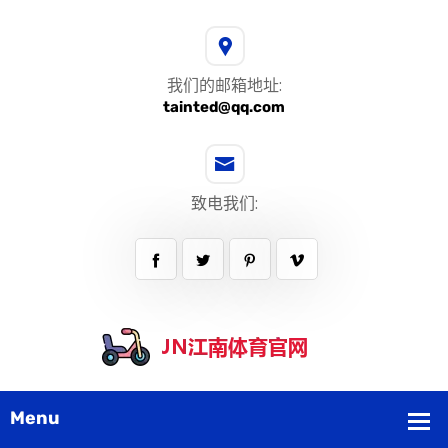
我们的邮箱地址:
tainted@qq.com
致电我们: