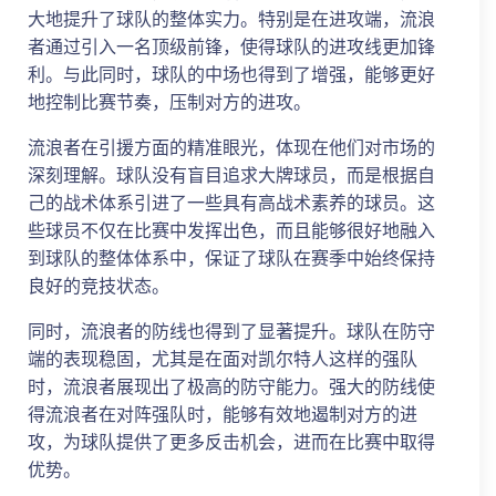
大地提升了球队的整体实力。特别是在进攻端，流浪
者通过引入一名顶级前锋，使得球队的进攻线更加锋
利。与此同时，球队的中场也得到了增强，能够更好
地控制比赛节奏，压制对方的进攻。
流浪者在引援方面的精准眼光，体现在他们对市场的
深刻理解。球队没有盲目追求大牌球员，而是根据自
己的战术体系引进了一些具有高战术素养的球员。这
些球员不仅在比赛中发挥出色，而且能够很好地融入
到球队的整体体系中，保证了球队在赛季中始终保持
良好的竞技状态。
同时，流浪者的防线也得到了显著提升。球队在防守
端的表现稳固，尤其是在面对凯尔特人这样的强队
时，流浪者展现出了极高的防守能力。强大的防线使
得流浪者在对阵强队时，能够有效地遏制对方的进
攻，为球队提供了更多反击机会，进而在比赛中取得
优势。