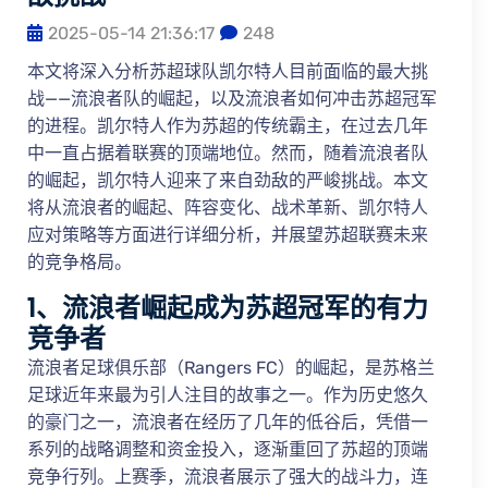
2025-05-14 21:36:17
248
本文将深入分析苏超球队凯尔特人目前面临的最大挑
战——流浪者队的崛起，以及流浪者如何冲击苏超冠军
的进程。凯尔特人作为苏超的传统霸主，在过去几年
中一直占据着联赛的顶端地位。然而，随着流浪者队
的崛起，凯尔特人迎来了来自劲敌的严峻挑战。本文
将从流浪者的崛起、阵容变化、战术革新、凯尔特人
应对策略等方面进行详细分析，并展望苏超联赛未来
的竞争格局。
1、流浪者崛起成为苏超冠军的有力
竞争者
流浪者足球俱乐部（Rangers FC）的崛起，是苏格兰
足球近年来最为引人注目的故事之一。作为历史悠久
的豪门之一，流浪者在经历了几年的低谷后，凭借一
系列的战略调整和资金投入，逐渐重回了苏超的顶端
竞争行列。上赛季，流浪者展示了强大的战斗力，连