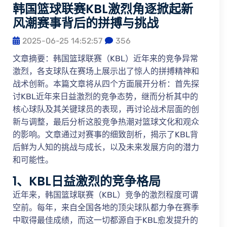
韩国篮球联赛KBL激烈角逐掀起新
风潮赛事背后的拼搏与挑战
2025-06-25 14:52:57
356
文章摘要：韩国篮球联赛（KBL）近年来的竞争异常
激烈，各支球队在赛场上展示出了惊人的拼搏精神和
战术创新。本篇文章将从四个方面展开分析：首先探
讨KBL近年来日益激烈的竞争态势，继而分析其中的
核心球队及其关键球员的表现，再讨论战术层面的创
新与调整，最后分析这股竞争热潮对篮球文化和观众
的影响。文章通过对赛事的细致剖析，揭示了KBL背
后鲜为人知的挑战与成长，以及未来发展方向的潜力
和可能性。
1、KBL日益激烈的竞争格局
近年来，韩国篮球联赛（KBL）竞争的激烈程度可谓
空前。每年，来自全国各地的顶尖球队都力争在赛季
中取得最佳成绩，而这一切都源自于KBL愈发提升的