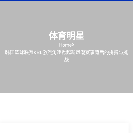
体育明星
Home
韩国篮球联赛KBL激烈角逐掀起新风潮赛事背后的拼搏与挑
战