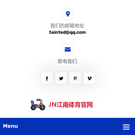
我们的邮箱地址:
tainted@qq.com
致电我们: