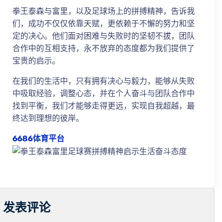
拳王泰森与富里，以及足球场上的拼搏精神，告诉我
们，成功不仅仅依靠天赋，更依赖于不懈的努力和坚
定的决心。他们面对困难与失败时的坚韧不拔，团队
合作中的互相支持，永不放弃的态度都为我们提供了
宝贵的启示。
在我们的生活中，只有拥有决心与毅力，能够从失败
中吸取经验，调整心态，并在个人奋斗与团队合作中
找到平衡，我们才能够走得更远，实现自我超越，最
终达到理想的彼岸。
6686体育平台
发表评论