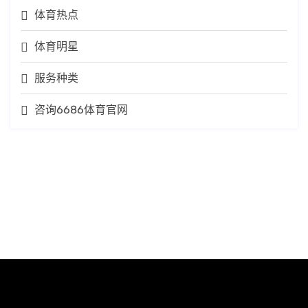
体育热点
体育明星
服务种类
咨询6686体育官网