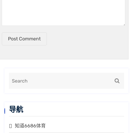
Post Comment
导航
知道6686体育