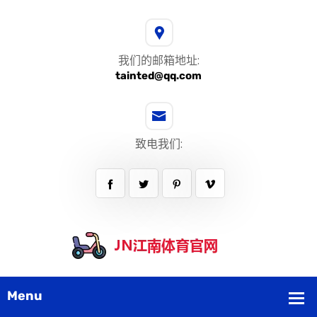
我们的邮箱地址:
tainted@qq.com
致电我们: