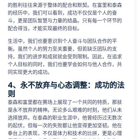
的胜利往往来源于整体的配合和默契。在富里和泰森
的经历中，我们可以看到，成功不仅仅是个人的奋
斗，更是团队智慧与力量的结晶。只有每一个环节的
配合得当，才能实现最终的目标。
生活中，我们也要意识到个人奋斗与团队合作的平
衡。虽然个人的努力至关重要，但若缺乏团队的支
持，我们的进步和成就就会受到限制。因此，在追求
个人目标的同时，我们也要学会如何与他人合作，共
同实现更大的成功。
4、永不放弃与心态调整：成功的法
则
泰森和富里都在赛场上展现了一个共同的特质，那就
是永不放弃的精神。无论多么艰难的时刻，他们从未
选择放弃。在泰森的职业生涯中，他曾经历过无数次
的起伏，但每一次的失败都让他变得更加坚韧。他在
拳台上的表现，不仅是体力和技术的比拼，更是心理