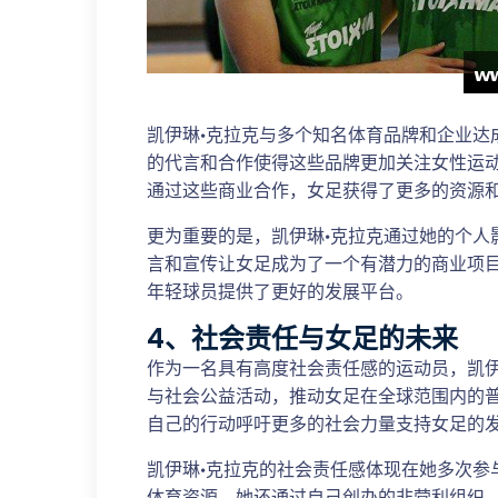
凯伊琳·克拉克与多个知名体育品牌和企业达
的代言和合作使得这些品牌更加关注女性运
通过这些商业合作，女足获得了更多的资源
更为重要的是，凯伊琳·克拉克通过她的个人
言和宣传让女足成为了一个有潜力的商业项
年轻球员提供了更好的发展平台。
4、社会责任与女足的未来
作为一名具有高度社会责任感的运动员，凯伊
与社会公益活动，推动女足在全球范围内的
自己的行动呼吁更多的社会力量支持女足的
凯伊琳·克拉克的社会责任感体现在她多次参
体育资源。她还通过自己创办的非营利组织