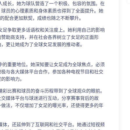
人成长，她为球队营造了一个积极、包容的氛围。在
，球员的心理素质和身体素质也得到了全面提升。她
中的配合更加默契，成绩也随之不断攀升。
女足争取更多话语权和关注度上。她利用自己的影响
的赞助商支持，并在社会各界树立了女足的正面形
袖，更让她成为了全球女足发展的推动者。
中的重要地位。她深知要让女足成为全球焦点，必须
积极与各大媒体平台合作，参加各种电视节目和社交
足的影响力。
精彩比赛和球员的奋斗历程带到了全球观众的眼前。
社交媒体平台与球迷进行互动，分享赛事背后的故
一做法，不仅增加了女足的曝光率，还使得更多的年
媒体，还延伸到了互联网和社交平台。她通过短视频