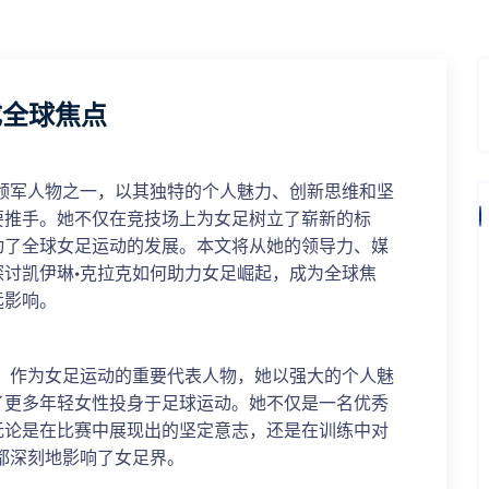
成全球焦点
领军人物之一，以其独特的个人魅力、创新思维和坚
要推手。她不仅在竞技场上为女足树立了崭新的标
动了全球女足运动的发展。本文将从她的领导力、媒
讨凯伊琳·克拉克如何助力女足崛起，成为全球焦
远影响。
。作为女足运动的重要代表人物，她以强大的个人魅
了更多年轻女性投身于足球运动。她不仅是一名优秀
无论是在比赛中展现出的坚定意志，还是在训练中对
都深刻地影响了女足界。