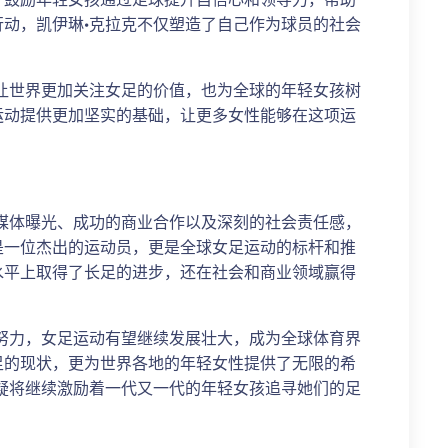
动，凯伊琳·克拉克不仅塑造了自己作为球员的社会
让世界更加关注女足的价值，也为全球的年轻女孩树
运动提供更加坚实的基础，让更多女性能够在这项运
媒体曝光、成功的商业合作以及深刻的社会责任感，
是一位杰出的运动员，更是全球女足运动的标杆和推
水平上取得了长足的进步，还在社会和商业领域赢得
努力，女足运动有望继续发展壮大，成为全球体育界
足的现状，更为世界各地的年轻女性提供了无限的希
疑将继续激励着一代又一代的年轻女孩追寻她们的足