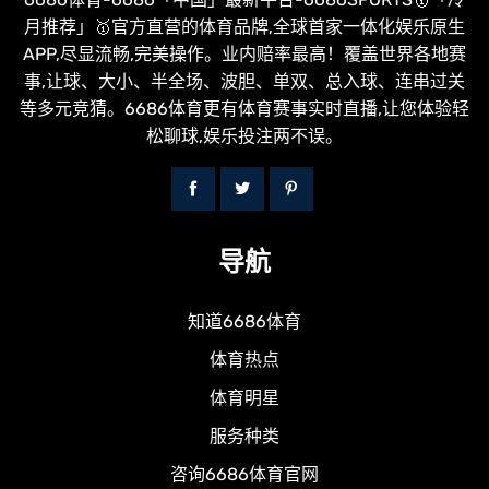
月推荐」🥇官方直营的体育品牌,全球首家一体化娱乐原生
APP,尽显流畅,完美操作。业内赔率最高！覆盖世界各地赛
事,让球、大小、半全场、波胆、单双、总入球、连串过关
等多元竞猜。6686体育更有体育赛事实时直播,让您体验轻
松聊球,娱乐投注两不误。
导航
知道6686体育
体育热点
体育明星
服务种类
咨询6686体育官网