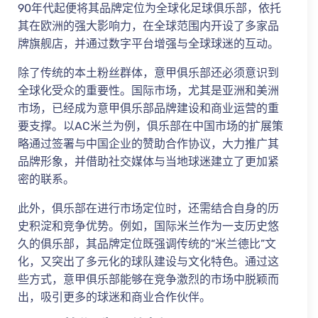
90年代起便将其品牌定位为全球化足球俱乐部，依托
其在欧洲的强大影响力，在全球范围内开设了多家品
牌旗舰店，并通过数字平台增强与全球球迷的互动。
除了传统的本土粉丝群体，意甲俱乐部还必须意识到
全球化受众的重要性。国际市场，尤其是亚洲和美洲
市场，已经成为意甲俱乐部品牌建设和商业运营的重
要支撑。以AC米兰为例，俱乐部在中国市场的扩展策
略通过签署与中国企业的赞助合作协议，大力推广其
品牌形象，并借助社交媒体与当地球迷建立了更加紧
密的联系。
此外，俱乐部在进行市场定位时，还需结合自身的历
史积淀和竞争优势。例如，国际米兰作为一支历史悠
久的俱乐部，其品牌定位既强调传统的“米兰德比”文
化，又突出了多元化的球队建设与文化特色。通过这
些方式，意甲俱乐部能够在竞争激烈的市场中脱颖而
出，吸引更多的球迷和商业合作伙伴。