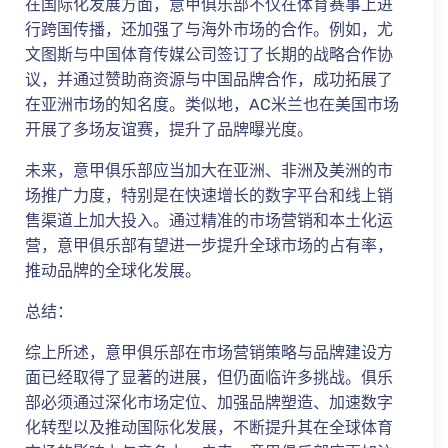
在国际化发展方面，意甲俱乐部不仅在体育赛事上进
行跨国传播，还加强了与海外市场的合作。例如，尤
文图斯与中国体育传媒公司签订了长期的战略合作协
议，并通过赞助商资源与中国品牌合作，成功拓展了
在亚洲市场的知名度。类似地，AC米兰也在美国市场
开展了多场友谊赛，提升了品牌曝光度。
未来，意甲俱乐部应当加大在亚洲、非洲及美洲的市
场推广力度，特别是在快速增长的数字平台和线上销
售渠道上加大投入。通过精准的市场营销和本土化运
营，意甲俱乐部有望进一步提升全球市场的占有率，
推动品牌的全球化发展。
总结：
综上所述，意甲俱乐部在市场营销策略与品牌建设方
面已经取得了显著的进展，但仍面临许多挑战。俱乐
部必须通过深化市场定位、加强品牌塑造、加速数字
化转型以及推动国际化发展，不断提升其在全球体育