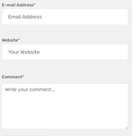
E-mail Address
*
Website
*
Comment
*