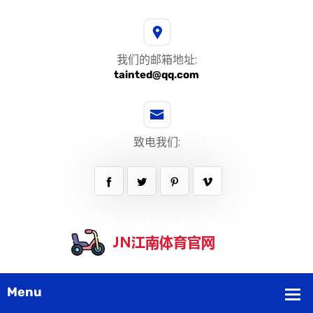
我们的邮箱地址:
tainted@qq.com
致电我们: