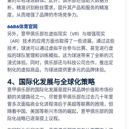
量的年轻球迷群体。此外，俱乐部还借助大数据分
析，精准识别粉丝需求，提升其产品和服务的精准
度，从而增强了品牌的市场竞争力。
6686体育官网
另外，意甲俱乐部在虚拟现实（VR）与增强现实
（AR）技术的应用方面也取得了一些进展。通过这些
技术，球迷可以通过虚拟平台参与比赛，甚至进行虚
拟的球队管理和训练模拟，这为球迷带来了全新的沉
浸式体验。同时，俱乐部还与科技公司合作，推出定
制化的虚拟商品，为球迷提供更多元的品牌体验。
4、国际化发展与全球化策略
意甲俱乐部的国际化发展是提升其品牌价值和市场份
额的关键路径之一。尽管意甲俱乐部在过去几十年里
曾多次面临商业化进程滞后于英超等联赛的困境，但
随着中国、美国等新兴市场的崛起，意甲俱乐部的国
际化战略已逐渐提上议程。