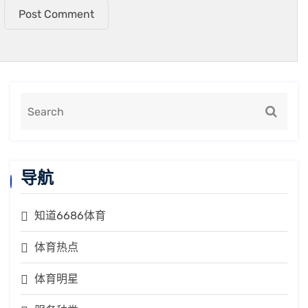
Post Comment
导航
知道6686体育
体育热点
体育明星