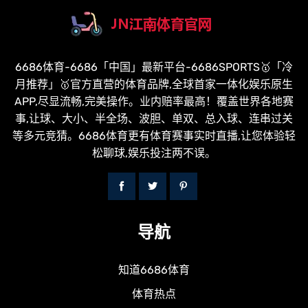
6686体育-6686「中国」最新平台-6686SPORTS🥇「冷
月推荐」🥇官方直营的体育品牌,全球首家一体化娱乐原生
APP,尽显流畅,完美操作。业内赔率最高！覆盖世界各地赛
事,让球、大小、半全场、波胆、单双、总入球、连串过关
等多元竞猜。6686体育更有体育赛事实时直播,让您体验轻
松聊球,娱乐投注两不误。
导航
知道6686体育
体育热点