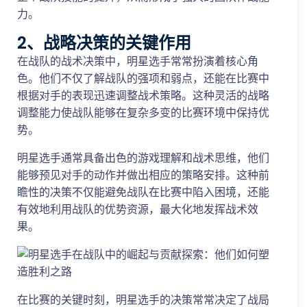
力。
2、战略决策的关键作用
在战队的战术决策中，明星选手常常扮演着核心角
色。他们不仅了解战队的强项和弱点，还能在比赛中
根据对手的表现迅速调整战术策略。这种灵活的战略
调整能力使战队能够在复杂多变的比赛环境中保持优
势。
明星选手通常具备出色的游戏理解和战术思维，他们
能够预见对手的动作并做出相应的策略安排。这种前
瞻性的决策不仅能避免战队在比赛中陷入困境，还能
有效地利用战队的优势资源，最大化地发挥战术效
果。
在比赛的关键时刻，明星选手的决策常常决定了战局