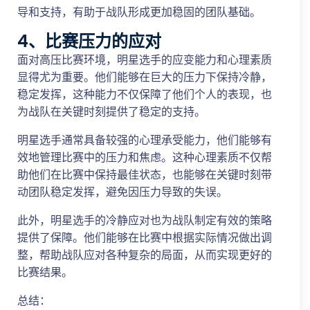
导和支持，有助于战队形成更加稳固的团队基础。
4、比赛压力的应对
面对高压比赛环境，明星选手的应变能力和心理素质
显得尤为重要。他们能够在巨大的压力下保持冷静，
稳定发挥，这种能力不仅保障了他们个人的表现，也
为战队在关键时刻提供了稳定的支持。
明星选手通常具备较强的心理承受能力，他们能够有
效地管理比赛中的压力和焦虑。这种心理素质不仅帮
助他们在比赛中保持最佳状态，也能够在关键时刻带
动团队稳定发挥，避免因压力导致的失误。
此外，明星选手的冷静应对也为战队制定有效的策略
提供了保障。他们能够在比赛中根据实际情况做出调
整，帮助战队应对各种复杂的局面，从而实现更好的
比赛结果。
总结：