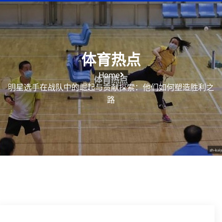
体育热点
Home
明星选手在战队中的崛起与贡献探索：他们如何塑造胜利之
路