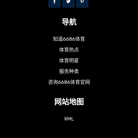
导航
知道6686体育
体育热点
体育明星
服务种类
咨询6686体育官网
网站地图
XML