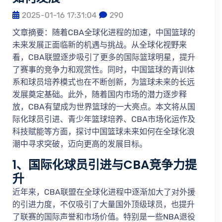
2025-01-16 17:31:04
290
文章摘要：随着CBA全球化进程的加速，中国篮球的
未来发展正面临新的机遇与挑战。从全球化视野来
看，CBA联盟逐步吸引了更多的国际篮球明星，提升
了赛事的竞争力和观赏性。同时，中国篮球的青训体
系和球员培养模式也在不断创新，为篮球未来的长远
发展奠定基础。此外，随着国内市场的潜力逐步释
放，CBA有望成为世界篮球的一大亮点。本文将从国
际化球员引进、青少年篮球培养、CBA市场化运作及
科技赋能等方面，探讨中国篮球未来如何在全球化浪
潮中寻求突破，迈向更高的发展目标。
1、国际化球员引进与CBA竞争力提
升
近年来，CBA联盟在全球化进程中逐渐加大了对外援
的引进力度，不仅吸引了大量国外顶级球员，也提升
了联赛的国际声誉和市场价值。特别是一些NBA退役