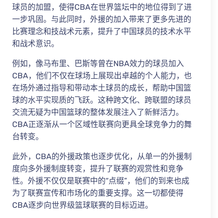
球员的加盟，使得CBA在世界篮坛中的地位得到了进
一步巩固。与此同时，外援的加入带来了更多先进的
比赛理念和技战术元素，提升了中国球员的技术水平
和战术意识。
例如，像马布里、巴斯等曾在NBA效力的球员加入
CBA，他们不仅在球场上展现出卓越的个人能力，也
在场外通过指导和带动本土球员的成长，帮助中国篮
球的水平实现质的飞跃。这种跨文化、跨联盟的球员
交流无疑为中国篮球的整体发展注入了新鲜活力。
CBA正逐渐从一个区域性联赛向更具全球竞争力的舞
台转变。
此外，CBA的外援政策也逐步优化，从单一的外援制
度向多外援制度转变，提升了联赛的观赏性和竞争
性。外援不仅仅是联赛中的“点缀”，他们的到来也成
为了联赛宣传和市场化的重要支撑。这一切都使得
CBA逐步向世界级篮球联赛的目标迈进。