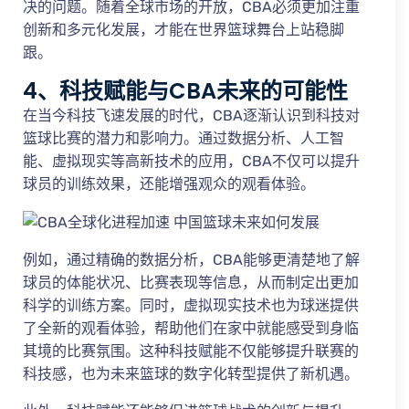
决的问题。随着全球市场的开放，CBA必须更加注重
创新和多元化发展，才能在世界篮球舞台上站稳脚
跟。
4、科技赋能与CBA未来的可能性
在当今科技飞速发展的时代，CBA逐渐认识到科技对
篮球比赛的潜力和影响力。通过数据分析、人工智
能、虚拟现实等高新技术的应用，CBA不仅可以提升
球员的训练效果，还能增强观众的观看体验。
例如，通过精确的数据分析，CBA能够更清楚地了解
球员的体能状况、比赛表现等信息，从而制定出更加
科学的训练方案。同时，虚拟现实技术也为球迷提供
了全新的观看体验，帮助他们在家中就能感受到身临
其境的比赛氛围。这种科技赋能不仅能够提升联赛的
科技感，也为未来篮球的数字化转型提供了新机遇。