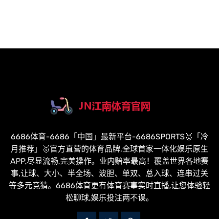
6686体育-6686「中国」最新平台-6686SPORTS🥇「冷
月推荐」🥇官方直营的体育品牌,全球首家一体化娱乐原生
APP,尽显流畅,完美操作。业内赔率最高！覆盖世界各地赛
事,让球、大小、半全场、波胆、单双、总入球、连串过关
等多元竞猜。6686体育更有体育赛事实时直播,让您体验轻
松聊球,娱乐投注两不误。