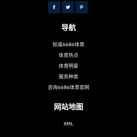
导航
知道6686体育
体育热点
体育明星
服务种类
咨询6686体育官网
网站地图
XML