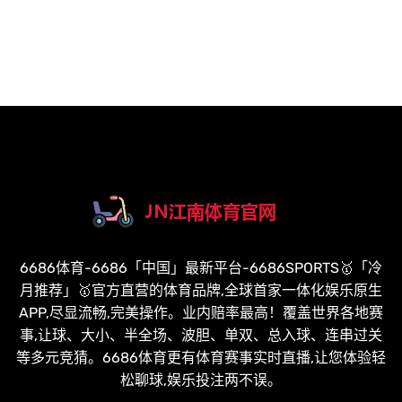
6686体育-6686「中国」最新平台-6686SPORTS🥇「冷
月推荐」🥇官方直营的体育品牌,全球首家一体化娱乐原生
APP,尽显流畅,完美操作。业内赔率最高！覆盖世界各地赛
事,让球、大小、半全场、波胆、单双、总入球、连串过关
等多元竞猜。6686体育更有体育赛事实时直播,让您体验轻
松聊球,娱乐投注两不误。