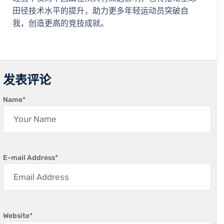
田径技术水平的提升，助力更多年轻运动员突破自
我，创造更高的竞技成就。
发表评论
Name
*
E-mail Address
*
Website
*