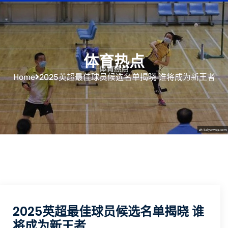
体育热点
Home
2025英超最佳球员候选名单揭晓 谁将成为新王者
2025英超最佳球员候选名单揭晓 谁
将成为新王者