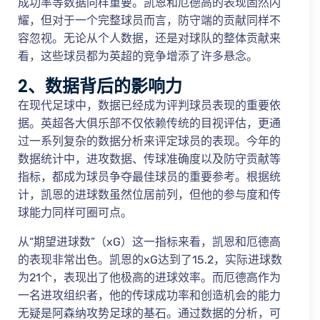
成功率等数据同样重要。凯恩和厄德高的表现固然闪
耀，但对于一个完整球员而言，防守端的贡献同样不
容忽视。无论从个人数据，还是对球队的整体贡献来
看，这些球员都为英超的竞争增添了许多悬念。
2、数据背后的影响力
在现代足球中，数据已经成为评判球员表现的重要依
据。英超各大俱乐部不仅依赖传统的目视评估，更通
过一系列复杂的数据分析来评定球员的表现。今年的
数据统计中，进攻数据、传球准确度以及防守贡献等
指标，都成为球员争夺最佳球员的重要参考。根据统
计，凯恩的进球数虽然位居前列，但他的参与度和传
球能力同样可圈可点。
从“期望进球数”（xG）这一指标来看，凯恩和厄德高
的表现非常出色。凯恩的xG达到了15.2，实际进球数
为21个，表现出了他极高的进球效率。而厄德高作为
一名进攻组织者，他的传球成功率和创造机会的能力
无疑是阿森纳攻势足球的基石。通过数据的分析，可