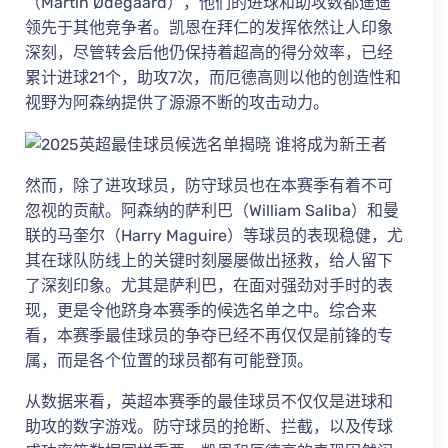
（Martin Ødegaard），他们的进球和助攻数都遥遥
领先于其他竞争者。凯恩在拜仁的发挥依然让人印象
深刻，尽管转会后他仍保持着超高的得分效率，已经
累计进球21个，助攻7次，而厄德高则以他的创造性和
视野为阿森纳提供了源源不断的攻击动力。
然而，除了进攻球员，防守球员也在本赛季有着不可
忽视的贡献。阿森纳的萨利巴（William Saliba）和曼
联的马奎尔（Harry Maguire）等球员的表现稳健，尤
其在球队防线上的关键时刻屡屡做出拯救，给人留下
了深刻印象。尤其是萨利巴，在面对强劲对手时的表
现，更是令他跻身本赛季的候选名单之中。综合来
看，本赛季最佳球员的争夺已经不再仅仅是前锋的专
属，而是各个位置的球员都有可能登顶。
从数据来看，英超本赛季的最佳球员不仅仅是进球和
助攻的数字游戏。防守球员的抢断、拦截，以及传球