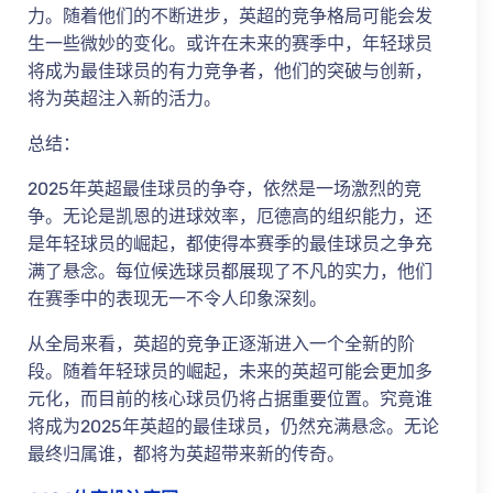
力。随着他们的不断进步，英超的竞争格局可能会发
生一些微妙的变化。或许在未来的赛季中，年轻球员
将成为最佳球员的有力竞争者，他们的突破与创新，
将为英超注入新的活力。
总结：
2025年英超最佳球员的争夺，依然是一场激烈的竞
争。无论是凯恩的进球效率，厄德高的组织能力，还
是年轻球员的崛起，都使得本赛季的最佳球员之争充
满了悬念。每位候选球员都展现了不凡的实力，他们
在赛季中的表现无一不令人印象深刻。
从全局来看，英超的竞争正逐渐进入一个全新的阶
段。随着年轻球员的崛起，未来的英超可能会更加多
元化，而目前的核心球员仍将占据重要位置。究竟谁
将成为2025年英超的最佳球员，仍然充满悬念。无论
最终归属谁，都将为英超带来新的传奇。