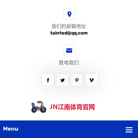
我们的邮箱地址:
tainted@qq.com
致电我们: