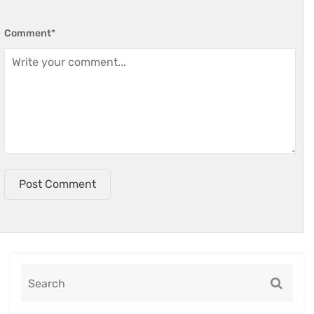
Comment
*
Post Comment