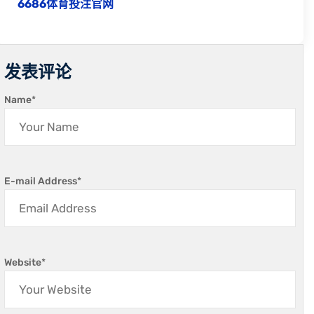
6686体育投注官网
发表评论
Name
*
E-mail Address
*
Website
*