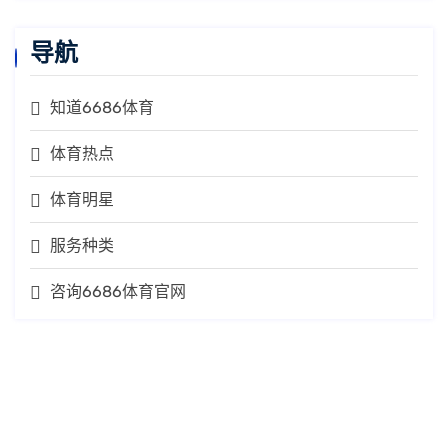
导航
知道6686体育
体育热点
体育明星
服务种类
咨询6686体育官网