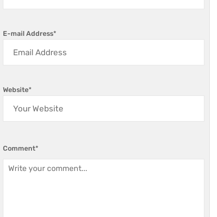
E-mail Address
*
Website
*
Comment
*