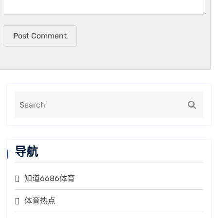
Post Comment
导航
知道6686体育
体育热点