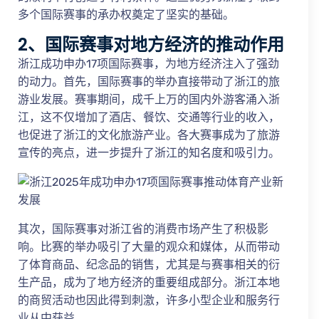
多个国际赛事的承办权奠定了坚实的基础。
2、国际赛事对地方经济的推动作用
浙江成功申办17项国际赛事，为地方经济注入了强劲
的动力。首先，国际赛事的举办直接带动了浙江的旅
游业发展。赛事期间，成千上万的国内外游客涌入浙
江，这不仅增加了酒店、餐饮、交通等行业的收入，
也促进了浙江的文化旅游产业。各大赛事成为了旅游
宣传的亮点，进一步提升了浙江的知名度和吸引力。
其次，国际赛事对浙江省的消费市场产生了积极影
响。比赛的举办吸引了大量的观众和媒体，从而带动
了体育商品、纪念品的销售，尤其是与赛事相关的衍
生产品，成为了地方经济的重要组成部分。浙江本地
的商贸活动也因此得到刺激，许多小型企业和服务行
业从中获益。