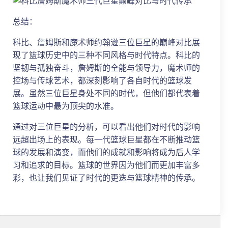
总结：
科比、詹姆斯和魔术师约翰逊三位巨星的巅峰对比展
现了篮球历史中的三种不同风格与时代特点。科比的
坚韧与孤独奋斗，詹姆斯的全能与领导力，魔术师的
控场与传球艺术，都深刻影响了各自时代的篮球发
展。虽然三位巨星身处不同的时代，但他们都代表着
篮球运动中最为顶尖的水准。
通过对三位巨星的分析，可以看出他们对时代的影响
远超出场上的表现。每一代篮球巨星都在不断推动篮
球的发展和演变，而他们的成就和影响将成为后人学
习和追求的目标。篮球的世界因为他们而更加丰富多
彩，也让我们见证了时代的更迭与篮球精神的传承。