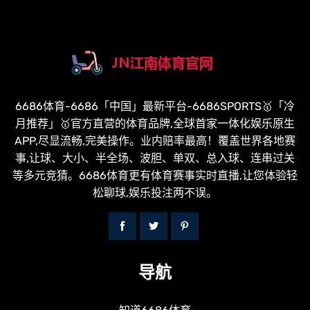
6686体育-6686「中国」最新平台-6686SPORTS🥇「冷
月推荐」🥇官方直营的体育品牌,全球首家一体化娱乐原生
APP,尽显流畅,完美操作。业内赔率最高！覆盖世界各地赛
事,让球、大小、半全场、波胆、单双、总入球、连串过关
等多元竞猜。6686体育更有体育赛事实时直播,让您体验轻
松聊球,娱乐投注两不误。
导航