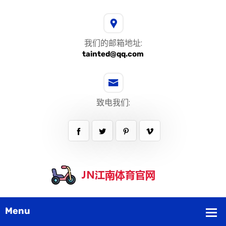
我们的邮箱地址:
tainted@qq.com
致电我们: