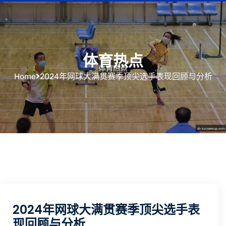
体育热点
Home
2024年网球大满贯赛季顶尖选手表现回顾与分析
2024年网球大满贯赛季顶尖选手表
现回顾与分析