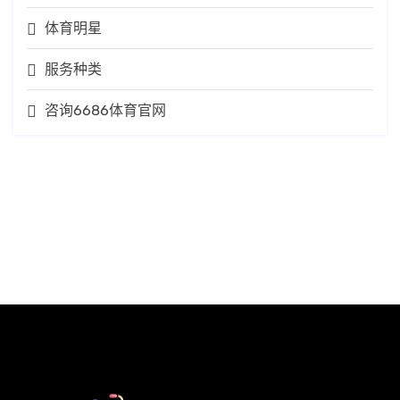
体育明星
服务种类
咨询6686体育官网