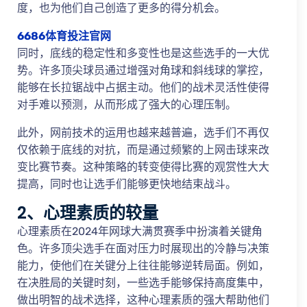
度，也为他们自己创造了更多的得分机会。
6686体育投注官网
同时，底线的稳定性和多变性也是这些选手的一大优
势。许多顶尖球员通过增强对角球和斜线球的掌控，
能够在长拉锯战中占据主动。他们的战术灵活性使得
对手难以预测，从而形成了强大的心理压制。
此外，网前技术的运用也越来越普遍，选手们不再仅
仅依赖于底线的对抗，而是通过频繁的上网击球来改
变比赛节奏。这种策略的转变使得比赛的观赏性大大
提高，同时也让选手们能够更快地结束战斗。
2、心理素质的较量
心理素质在2024年网球大满贯赛季中扮演着关键角
色。许多顶尖选手在面对压力时展现出的冷静与决策
能力，使他们在关键分上往往能够逆转局面。例如，
在决胜局的关键时刻，一些选手能够保持高度集中，
做出明智的战术选择，这种心理素质的强大帮助他们