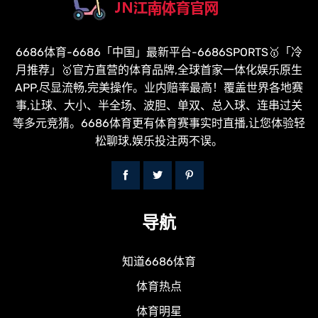
6686体育-6686「中国」最新平台-6686SPORTS🥇「冷
月推荐」🥇官方直营的体育品牌,全球首家一体化娱乐原生
APP,尽显流畅,完美操作。业内赔率最高！覆盖世界各地赛
事,让球、大小、半全场、波胆、单双、总入球、连串过关
等多元竞猜。6686体育更有体育赛事实时直播,让您体验轻
松聊球,娱乐投注两不误。
导航
知道6686体育
体育热点
体育明星