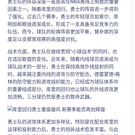
勇士队的阵容深度一直是其在NBA赛场上制胜的重要
因素之一。随着库里的回归，勇士的阵容进一步得到
了强化。过去几个赛季，勇士的年轻球员如普尔、库
明加和穆迪逐渐成长，形成了一支具备充足竞争力的
队伍。而今，球队的轮换阵容更加平衡，替补席的深
度足以支撑常规赛的高强度对抗。
战术方面，勇士队在继续贯彻“小球战术”的同时，也
在适应联盟的变化。近年来，随着内线球员逐渐成为
球队战术的一部分，勇士在保持高效外线投射的同
时，越来越注重内线的进攻与防守配合。德雷蒙德·格
林的防守能力和进攻组织能力，已经成为球队体系中
的重要组成部分。库里的回归也让球队的外线进攻更
加流畅，三分球仍然是勇士的致命武器。
勇士队的进攻体系更加多样化，特别是在配合库里的
运球和投射能力后，勇士的挡拆战术愈发丰富。与此