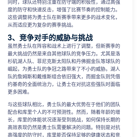
同时，球队还特别注重在防守端的积极性，通过高强
度的防守和快速反击，增强了比赛节奏的控制能力。
这些调整将为勇士队在新赛季带来更多的战术变化，
从而适应更为复杂的赛季挑战。
3、竞争对手的威胁与挑战
虽然勇士队在阵容和战术上进行了调整，但新赛季的
最大挑战仍然是来自其他球队的竞争压力。尤其是洛
杉矶湖人队、菲尼克斯太阳队和丹佛掘金队等球队的
崛起，为勇士队的争冠之路带来了不小的威胁。湖人
队的詹姆斯和戴维斯组合依旧强大，而掘金队则凭借
约基奇的全面统治力，让勇士在对抗这些强队时面临
更多困难。
与这些球队相比，勇士队的最大优势在于他们的团队
配合和库里个人的不可预测性。然而，随着年龄的增
长，库里的体能状况逐渐受到挑战，如何保持长期的
高效表现仍然是勇士队需要解决的问题。特别是对抗
高强度的防守时，库里能否保持足够的健康状态和竞