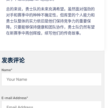
总的来说，勇士队的未来充满希望。虽然面对强劲的
对手和赛季中的种种不确定性，但库里的个人能力和
勇士队整体的实力依旧是他们保持竞争力的重要保
障。只要能够保持健康和团队协作，勇士队仍然有望
在新赛季中再创辉煌，续写他们的传奇故事。
发表评论
Name
*
E-mail Address
*