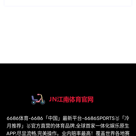
6686体育-6686「中国」最新平台-6686SPORTS🥇「冷
月推荐」🥇官方直营的体育品牌,全球首家一体化娱乐原生
APP,尽显流畅,完美操作。业内赔率最高！覆盖世界各地赛