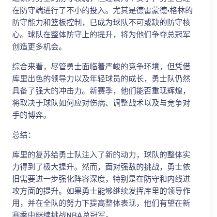
在防守端进行了不小的投入。尤其是德雷蒙德·格林的
防守能力和篮板控制，已成为球队不可或缺的防守核
心。球队在整体防守上的提升，将为他们争夺总冠军
创造更多机会。
综合来看，尽管勇士面临着严峻的竞争环境，但凭借
库里出色的领导力以及年轻球员的成长，勇士队仍然
具备了强大的冲击力。新赛季，他们能否重现辉煌，
将取决于球队如何应对伤病、调整战术以及与竞争对
手的博弈。
总结：
库里的复苏给勇士队注入了新的动力，球队的整体实
力得到了极大提升。然而，面对强敌的挑战，勇士依
旧需要进一步强化阵容深度，特别是在防守和内线进
攻方面的提升。如果勇士能够继续发挥库里的领导作
用，并在全队的努力下提高整体表现，他们有望在新
赛季中继续挑战NBA总冠军。