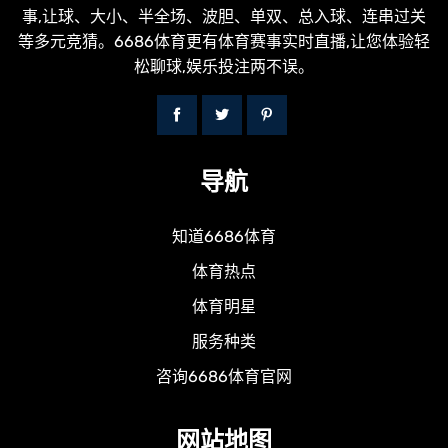
事,让球、大小、半全场、波胆、单双、总入球、连串过关
等多元竞猜。6686体育更有体育赛事实时直播,让您体验轻
松聊球,娱乐投注两不误。
导航
知道6686体育
体育热点
体育明星
服务种类
咨询6686体育官网
网站地图