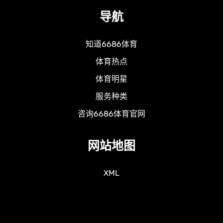
导航
知道6686体育
体育热点
体育明星
服务种类
咨询6686体育官网
网站地图
XML