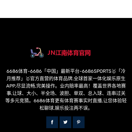
6686体育-6686「中国」最新平台-6686SPORTS🥇「冷
月推荐」🥇官方直营的体育品牌,全球首家一体化娱乐原生
APP,尽显流畅,完美操作。业内赔率最高！覆盖世界各地赛
事,让球、大小、半全场、波胆、单双、总入球、连串过关
等多元竞猜。6686体育更有体育赛事实时直播,让您体验轻
松聊球,娱乐投注两不误。