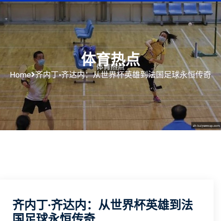
体育热点
Home
齐内丁·齐达内：从世界杯英雄到法国足球永恒传奇
齐内丁·齐达内：从世界杯英雄到法
国足球永恒传奇