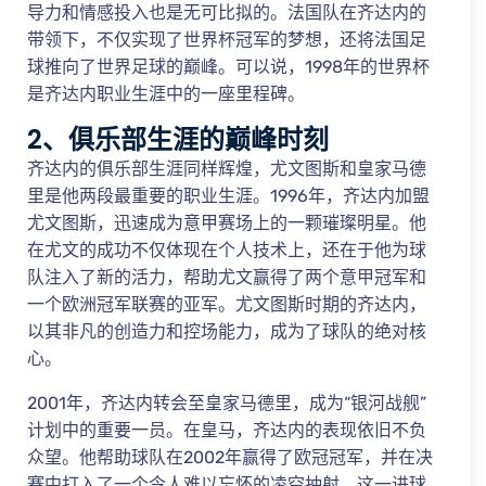
导力和情感投入也是无可比拟的。法国队在齐达内的
带领下，不仅实现了世界杯冠军的梦想，还将法国足
球推向了世界足球的巅峰。可以说，1998年的世界杯
是齐达内职业生涯中的一座里程碑。
2、俱乐部生涯的巅峰时刻
齐达内的俱乐部生涯同样辉煌，尤文图斯和皇家马德
里是他两段最重要的职业生涯。1996年，齐达内加盟
尤文图斯，迅速成为意甲赛场上的一颗璀璨明星。他
在尤文的成功不仅体现在个人技术上，还在于他为球
队注入了新的活力，帮助尤文赢得了两个意甲冠军和
一个欧洲冠军联赛的亚军。尤文图斯时期的齐达内，
以其非凡的创造力和控场能力，成为了球队的绝对核
心。
2001年，齐达内转会至皇家马德里，成为“银河战舰”
计划中的重要一员。在皇马，齐达内的表现依旧不负
众望。他帮助球队在2002年赢得了欧冠冠军，并在决
赛中打入了一个令人难以忘怀的凌空抽射，这一进球