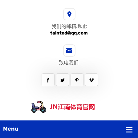
我们的邮箱地址:
tainted@qq.com
致电我们: