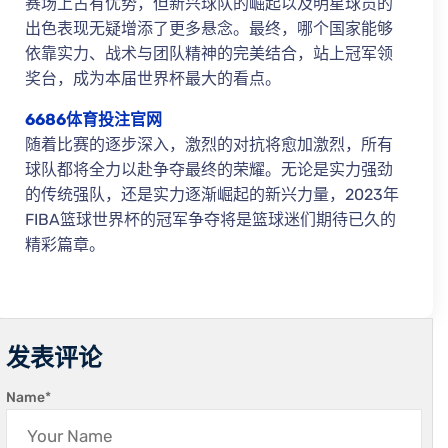
赛场上占有优势，但新兴球队的崛起以及明星球员的
出色表现无疑增添了更多悬念。最终，哪个国家能够
依靠实力、战术与团队精神的完美结合，站上冠军领
奖台，成为本届世界杯最大的看点。
6686体育投注官网
随着比赛的逐步深入，激烈的对抗将愈加激烈，所有
球队都将全力以赴争夺最终的荣耀。无论是实力强劲
的传统强队，还是实力逐渐崛起的新兴力量，2023年
FIBA篮球世界杯的冠军争夺将是篮球迷们期待已久的
精彩篇章。
发表评论
Name
*