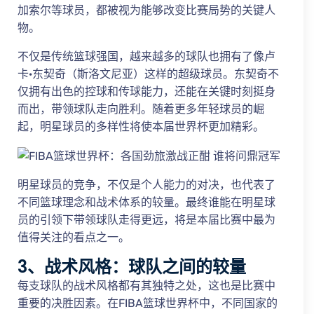
加索尔等球员，都被视为能够改变比赛局势的关键人
物。
不仅是传统篮球强国，越来越多的球队也拥有了像卢
卡·东契奇（斯洛文尼亚）这样的超级球员。东契奇不
仅拥有出色的控球和传球能力，还能在关键时刻挺身
而出，带领球队走向胜利。随着更多年轻球员的崛
起，明星球员的多样性将使本届世界杯更加精彩。
明星球员的竞争，不仅是个人能力的对决，也代表了
不同篮球理念和战术体系的较量。最终谁能在明星球
员的引领下带领球队走得更远，将是本届比赛中最为
值得关注的看点之一。
3、战术风格：球队之间的较量
每支球队的战术风格都有其独特之处，这也是比赛中
重要的决胜因素。在FIBA篮球世界杯中，不同国家的