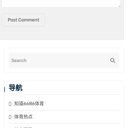
Post Comment
导航
知道6686体育
体育热点