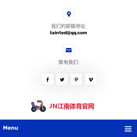
我们的邮箱地址:
tainted@qq.com
致电我们: