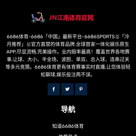
6686体育-6686「中国」最新平台-6686SPORTS🥇「冷
月推荐」🥇官方直营的体育品牌,全球首家一体化娱乐原生
APP,尽显流畅,完美操作。业内赔率最高！覆盖世界各地赛
事,让球、大小、半全场、波胆、单双、总入球、连串过关
等多元竞猜。6686体育更有体育赛事实时直播,让您体验轻
松聊球,娱乐投注两不误。
导航
知道6686体育