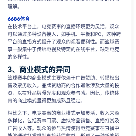
理解。
6686体育
在技术平台上，电竞赛事的直播环境更为灵活，观众
可以通过多种设备接入，如手机、平板和PC，这种跨
平台的直播方式提升了观众的观看便利性。而篮球赛
事一般集中于传统电视及特定的在线平台，缺乏电竞
的多样性。
3、商业模式的异同
篮球赛事的商业模式主要依赖于广告赞助、转播权出
售及票务收入。品牌赞助商的合作通常涉及大量的投
资，以提升品牌曝光度和观众参与感。因此，传统体
育的商业模式显得更加成熟且稳定。
相比之下，电竞赛事的商业模式更加灵活，收入来源
多样化，包括赛事门票、虚拟物品销售、直播打赏及
广告收入等。观众的参与热情使得电竞赛事在直播中
能够通过打赏机制直接获得收益，形成了一种新的经