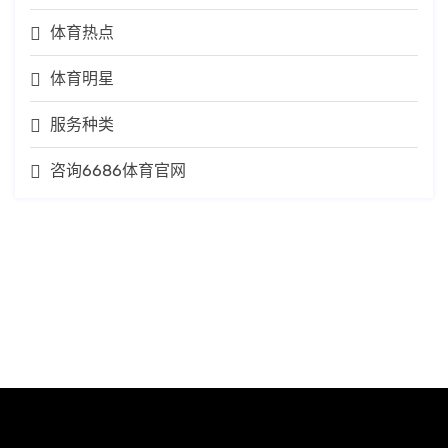
体育热点
体育明星
服务种类
咨询6686体育官网