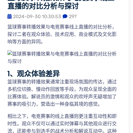
直播的对比分析与探讨
2024-09-30 10:30:53
297
篮球赛事转播效果与电竞赛事线上直播的对比分析，
探讨二者在观众体验、技术应用、商业模式及文化影
响等方面的异同。
1、观众体验差异
篮球赛事的转播效果通常注重现场氛围的传达，通过
多机位切换、慢动作回放等手段，为观众呈现全面的
比赛体验。解说员的激情和观众的欢呼声无疑增加了
赛事的吸引力，营造出一种身临其境的感觉。
相比之下，电竞赛事的线上直播则更注重互动性和即
时性。观众不仅可以通过实时弹幕与其他观众进行交
流，还能参与到选手的战术分析和解说互动中。这种