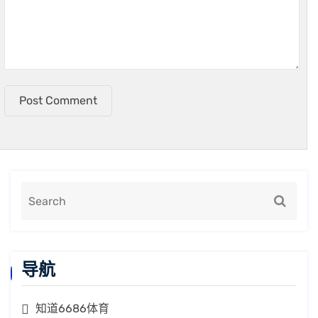
Post Comment
导航
知道6686体育