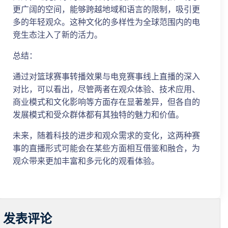
更广阔的空间，能够跨越地域和语言的限制，吸引更
多的年轻观众。这种文化的多样性为全球范围内的电
竞生态注入了新的活力。
总结：
通过对篮球赛事转播效果与电竞赛事线上直播的深入
对比，可以看出，尽管两者在观众体验、技术应用、
商业模式和文化影响等方面存在显著差异，但各自的
发展模式和受众群体都有其独特的魅力和价值。
未来，随着科技的进步和观众需求的变化，这两种赛
事的直播形式可能会在某些方面相互借鉴和融合，为
观众带来更加丰富和多元化的观看体验。
发表评论