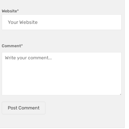
Website
*
Comment
*
Post Comment