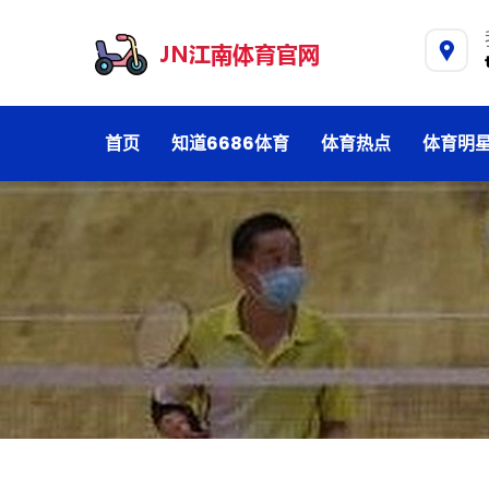
首页
知道6686体育
体育热点
体育明