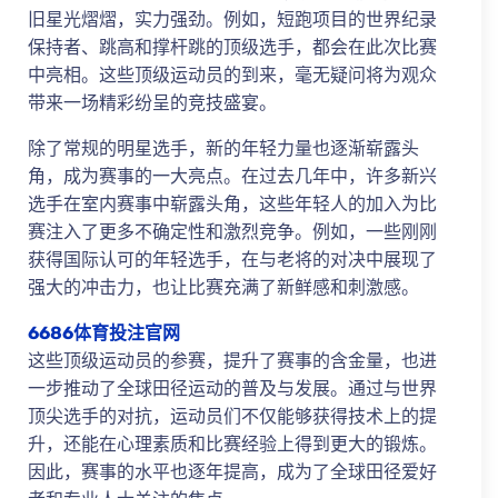
旧星光熠熠，实力强劲。例如，短跑项目的世界纪录
保持者、跳高和撑杆跳的顶级选手，都会在此次比赛
中亮相。这些顶级运动员的到来，毫无疑问将为观众
带来一场精彩纷呈的竞技盛宴。
除了常规的明星选手，新的年轻力量也逐渐崭露头
角，成为赛事的一大亮点。在过去几年中，许多新兴
选手在室内赛事中崭露头角，这些年轻人的加入为比
赛注入了更多不确定性和激烈竞争。例如，一些刚刚
获得国际认可的年轻选手，在与老将的对决中展现了
强大的冲击力，也让比赛充满了新鲜感和刺激感。
6686体育投注官网
这些顶级运动员的参赛，提升了赛事的含金量，也进
一步推动了全球田径运动的普及与发展。通过与世界
顶尖选手的对抗，运动员们不仅能够获得技术上的提
升，还能在心理素质和比赛经验上得到更大的锻炼。
因此，赛事的水平也逐年提高，成为了全球田径爱好