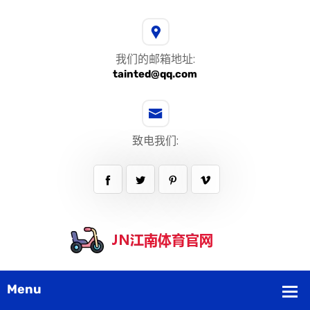
我们的邮箱地址:
tainted@qq.com
致电我们: