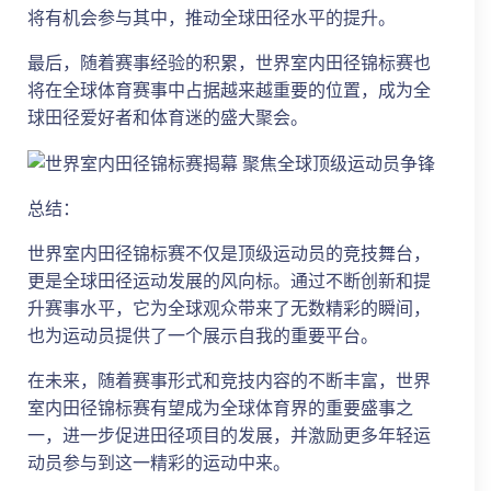
将有机会参与其中，推动全球田径水平的提升。
最后，随着赛事经验的积累，世界室内田径锦标赛也
将在全球体育赛事中占据越来越重要的位置，成为全
球田径爱好者和体育迷的盛大聚会。
总结：
世界室内田径锦标赛不仅是顶级运动员的竞技舞台，
更是全球田径运动发展的风向标。通过不断创新和提
升赛事水平，它为全球观众带来了无数精彩的瞬间，
也为运动员提供了一个展示自我的重要平台。
在未来，随着赛事形式和竞技内容的不断丰富，世界
室内田径锦标赛有望成为全球体育界的重要盛事之
一，进一步促进田径项目的发展，并激励更多年轻运
动员参与到这一精彩的运动中来。