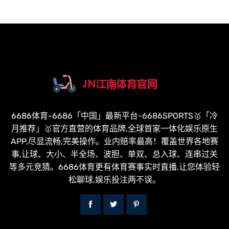
6686体育-6686「中国」最新平台-6686SPORTS🥇「冷
月推荐」🥇官方直营的体育品牌,全球首家一体化娱乐原生
APP,尽显流畅,完美操作。业内赔率最高！覆盖世界各地赛
事,让球、大小、半全场、波胆、单双、总入球、连串过关
等多元竞猜。6686体育更有体育赛事实时直播,让您体验轻
松聊球,娱乐投注两不误。