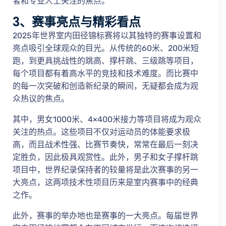
者和专业人士关注的焦点。
3、赛事亮点与精彩看点
2025年世界室内田径锦标赛将以其独特的赛事设置和
亮点吸引全球观众的目光。从传统的60米、200米短
跑，到更具挑战性的跳高、撑杆跳、三级跳等项目，
每个项目都有着高水平的竞技和技术难度。而比赛中
的每一次突破和创造新纪录的瞬间，无疑都会成为观
众热议的焦点。
其中，男女1000米、4×400米接力等项目将成为观众
关注的热点。这些项目不仅对运动员的体能要求极
高，而且战术性强、比赛节奏快，常常在最后一刻决
定胜负，因此极具观赏性。此外，男子和女子撑杆跳
项目中，世界纪录保持者的较量将是此次赛事的另一
大亮点，这两项技术性项目历来是室内赛事中的经典
之作。
此外，赛事的举办地也是赛事的一大亮点。每届世界