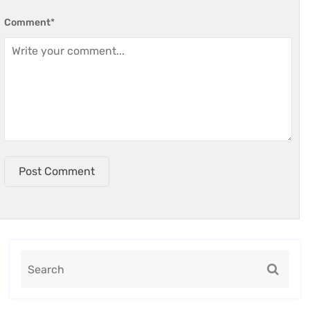
Comment
*
Post Comment