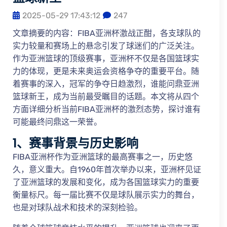
2025-05-29 17:43:12
247
文章摘要的内容：FIBA亚洲杯激战正酣，各支球队的
实力较量和赛场上的悬念引发了球迷们的广泛关注。
作为亚洲篮球的顶级赛事，亚洲杯不仅是各国篮球实
力的体现，更是未来奥运会资格争夺的重要平台。随
着赛事的深入，冠军的争夺日趋激烈，谁能问鼎亚洲
篮球新王，成为当前最受瞩目的话题。本文将从四个
方面详细分析当前FIBA亚洲杯的激烈态势，探讨谁有
可能最终问鼎这一荣誉。
1、赛事背景与历史影响
FIBA亚洲杯作为亚洲篮球的最高赛事之一，历史悠
久，意义重大。自1960年首次举办以来，亚洲杯见证
了亚洲篮球的发展和变化，成为各国篮球实力的重要
衡量标尺。每一届比赛不仅是球队展示实力的舞台，
也是对球队战术和技术的深刻检验。