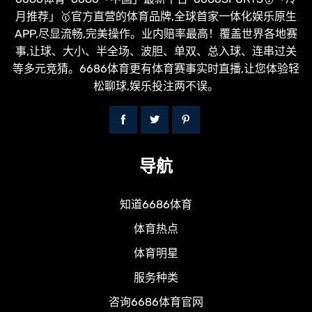
月推荐」🥇官方直营的体育品牌,全球首家一体化娱乐原生
APP,尽显流畅,完美操作。业内赔率最高！覆盖世界各地赛
事,让球、大小、半全场、波胆、单双、总入球、连串过关
等多元竞猜。6686体育更有体育赛事实时直播,让您体验轻
松聊球,娱乐投注两不误。
导航
知道6686体育
体育热点
体育明星
服务种类
咨询6686体育官网