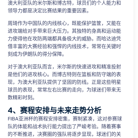
澳大利亚队的米尔斯和博古特，球员们的个人能力和
领导力都是决定比赛结果的重要因素。
周琦作为中国队的内线核心，既能保护篮筐，又能在
进攻端给对手带来巨大压力。其独特的身高和运动能
力使得他在攻防两端都具备极大的威胁。而哈达迪凭
借丰富的大赛经验和强悍的内线技术，常常在关键时
刻成为伊朗队的得分保障。
对于澳大利亚队而言，米尔斯的快速进攻和精准投射
是他们的进攻核心。而博古特则在篮板和防守端的表
现，为澳大利亚队提供了坚固的防线。正是这些明星
球员的表现，常常左右比赛的走向，为球迷们带来无
数精彩时刻。
4、赛程安排与未来走势分析
FIBA亚洲杯的赛程安排密集，赛制紧凑，这对参赛球
队的体能和战术执行能力提出了严峻考验。随着赛事
的不断推进，决赛圈的强队将逐步显现，球迷们的关