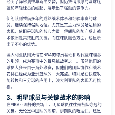
经历了阵容调整与新老交替，但仍凭借深厚的篮球底
蕴和年轻球员的崛起，展示出了强劲的竞争力。
伊朗队则凭借多年的成熟战术体系和经验丰富的球
员，继续保持强队地位。尤其是其主力球员哈达迪的
表现，依旧是球队的核心力量。伊朗队的防守反击战
术依旧是其致胜的关键，而在球队磨合方面，也显示
出了不小的优势。
澳大利亚队则凭借在NBA的球员基础和现代篮球理念
的引领，成为赛事中的最强挑战者之一。虽然他们的
球员大多来自于海外联赛，但他们的团队协作和战术
安排已经成为亚洲篮球的一大亮点。特别是在快速攻
防转换和三分球的应用上，澳大利亚队的表现无可挑
剔。
3、明星球员与关键战术的影响
在FIBA亚洲杯的赛场上，明星球员往往是各队夺冠的
关键。无论是中国队的周琦，伊朗队的哈达迪，还是