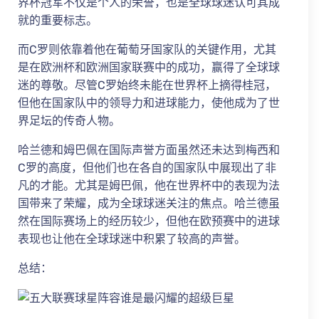
界杯冠军不仅是个人的荣誉，也是全球球迷认可其成
就的重要标志。
而C罗则依靠着他在葡萄牙国家队的关键作用，尤其
是在欧洲杯和欧洲国家联赛中的成功，赢得了全球球
迷的尊敬。尽管C罗始终未能在世界杯上摘得桂冠，
但他在国家队中的领导力和进球能力，使他成为了世
界足坛的传奇人物。
哈兰德和姆巴佩在国际声誉方面虽然还未达到梅西和
C罗的高度，但他们也在各自的国家队中展现出了非
凡的才能。尤其是姆巴佩，他在世界杯中的表现为法
国带来了荣耀，成为全球球迷关注的焦点。哈兰德虽
然在国际赛场上的经历较少，但他在欧预赛中的进球
表现也让他在全球球迷中积累了较高的声誉。
总结：