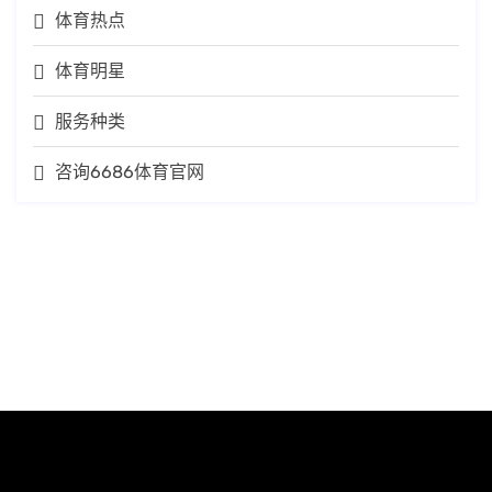
体育热点
体育明星
服务种类
咨询6686体育官网