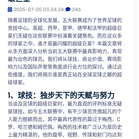
2025-07-05 03:34:24
246
随着足球的全球化发展，五大联赛成为了世界足球的
竞技中心。英超、西甲、意甲、德甲和法甲的超级巨
星们无疑在这些联赛中扮演着关键角色。而在这众多
的球星之中，谁才是最闪耀的超级巨星？本篇文章将
从多方面深入分析当前五大联赛中最具影响力、表现
最为出色的球员。我们将从球技、商业价值、赛场影
响力以及国际声誉等角度进行全方位的探讨。通过这
些维度，我们将揭示谁是真正站在全球足球之巅的超
级球星。
1、球技：独步天下的天赋与努力
当谈及足球的超级巨星时，最为直观的评判标准无疑
是球技。如今五大联赛中，有不少球员凭借超凡的个
人能力脱颖而出，其中最具代表性的莫过于梅西、C
罗、哈兰德和姆巴佩。梅西的技术被广泛认为是历史
上最为精湛的，他的盘带、视野、传球和射门均达到