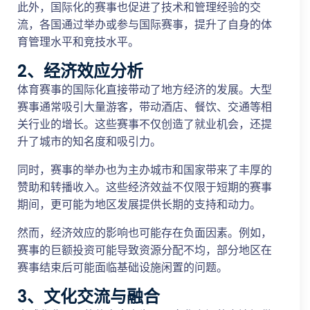
此外，国际化的赛事也促进了技术和管理经验的交
流，各国通过举办或参与国际赛事，提升了自身的体
育管理水平和竞技水平。
2、经济效应分析
体育赛事的国际化直接带动了地方经济的发展。大型
赛事通常吸引大量游客，带动酒店、餐饮、交通等相
关行业的增长。这些赛事不仅创造了就业机会，还提
升了城市的知名度和吸引力。
同时，赛事的举办也为主办城市和国家带来了丰厚的
赞助和转播收入。这些经济效益不仅限于短期的赛事
期间，更可能为地区发展提供长期的支持和动力。
然而，经济效应的影响也可能存在负面因素。例如，
赛事的巨额投资可能导致资源分配不均，部分地区在
赛事结束后可能面临基础设施闲置的问题。
3、文化交流与融合