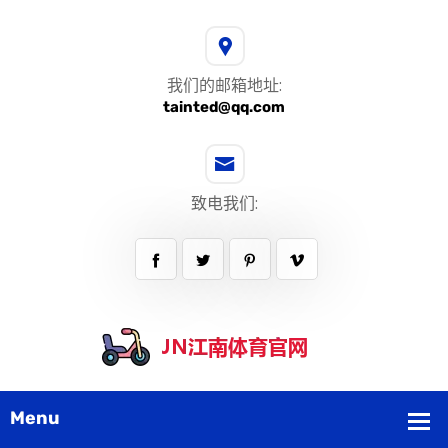
我们的邮箱地址:
tainted@qq.com
致电我们: