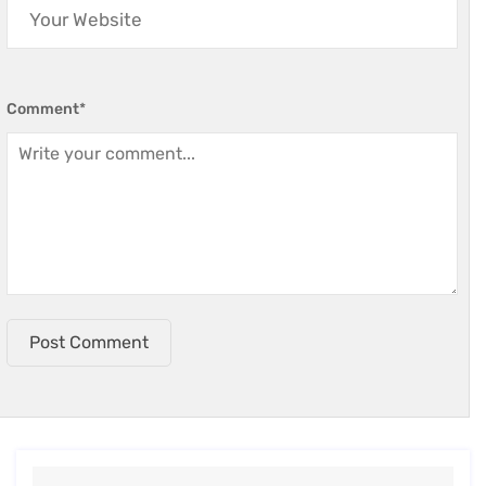
Comment
*
Post Comment