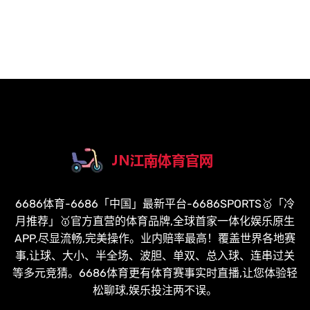
6686体育-6686「中国」最新平台-6686SPORTS🥇「冷
月推荐」🥇官方直营的体育品牌,全球首家一体化娱乐原生
APP,尽显流畅,完美操作。业内赔率最高！覆盖世界各地赛
事,让球、大小、半全场、波胆、单双、总入球、连串过关
等多元竞猜。6686体育更有体育赛事实时直播,让您体验轻
松聊球,娱乐投注两不误。