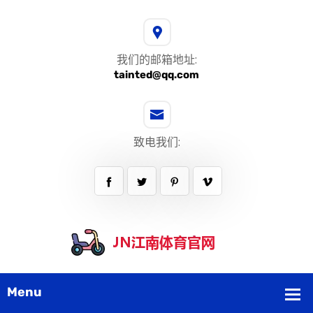
我们的邮箱地址:
tainted@qq.com
致电我们: