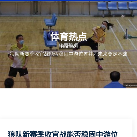
体育热点
Home
狼队新赛季收官战能否稳固中游位置并为未来奠定基础
狼队新赛季收官战能否稳固中游位