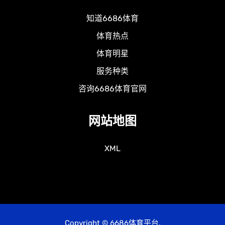
知道6686体育
体育热点
体育明星
服务种类
咨询6686体育官网
网站地图
XML
Copyright © 6686体育平台.