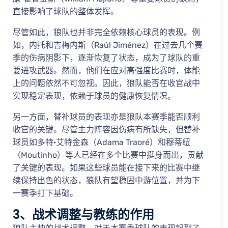
直接影响了球队的整体发挥。
尽管如此，狼队也并非完全依赖核心球员的表现。例
如，内托和吉梅内斯（Raúl Jiménez）在过去几个赛
季的伤病阴影下，逐渐恢复了状态，成为了球队的重
要进攻武器。然而，他们在应对高强度比赛时，体能
上的问题依然不可忽视。因此，狼队能否在收官战中
实现稳定表现，依赖于球员的健康恢复情况。
另一方面，替补球员的表现亦是狼队本赛季能否顺利
收官的关键。尽管主力阵容因伤病有所缺失，但替补
球员如多特·艾特金森（Adama Traoré）和穆蒂纽
（Moutinho）等人已经在多个比赛中挺身而出，贡献
了关键的表现。如果这些球员能在接下来的比赛中继
续保持出色的状态，狼队有望稳固中游位置，并为下
一赛季打下基础。
3、战术调整与教练的作用