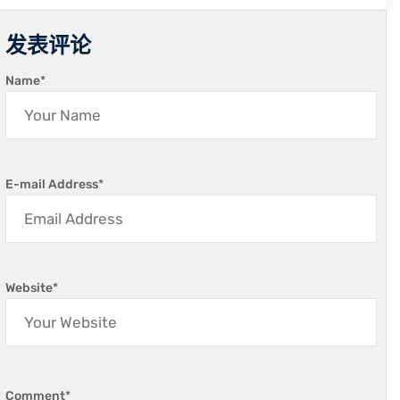
发表评论
Name
*
E-mail Address
*
Website
*
Comment
*