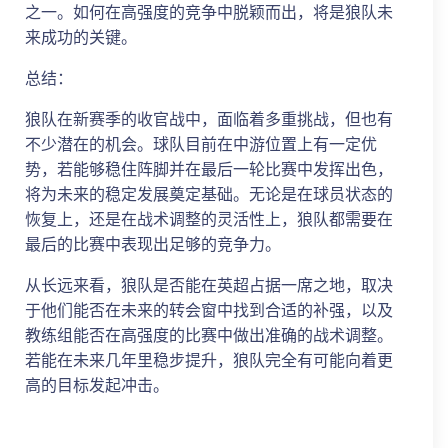
之一。如何在高强度的竞争中脱颖而出，将是狼队未
来成功的关键。
总结：
狼队在新赛季的收官战中，面临着多重挑战，但也有
不少潜在的机会。球队目前在中游位置上有一定优
势，若能够稳住阵脚并在最后一轮比赛中发挥出色，
将为未来的稳定发展奠定基础。无论是在球员状态的
恢复上，还是在战术调整的灵活性上，狼队都需要在
最后的比赛中表现出足够的竞争力。
从长远来看，狼队是否能在英超占据一席之地，取决
于他们能否在未来的转会窗中找到合适的补强，以及
教练组能否在高强度的比赛中做出准确的战术调整。
若能在未来几年里稳步提升，狼队完全有可能向着更
高的目标发起冲击。