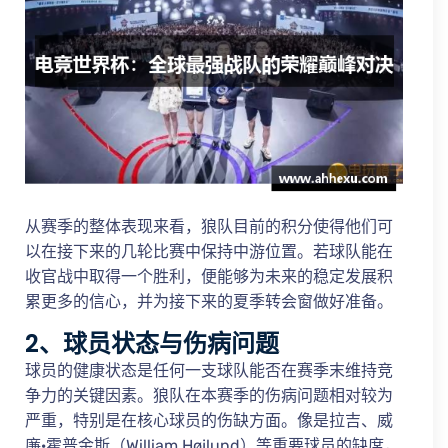
从赛季的整体表现来看，狼队目前的积分使得他们可
以在接下来的几轮比赛中保持中游位置。若球队能在
收官战中取得一个胜利，便能够为未来的稳定发展积
累更多的信心，并为接下来的夏季转会窗做好准备。
2、球员状态与伤病问题
球员的健康状态是任何一支球队能否在赛季末维持竞
争力的关键因素。狼队在本赛季的伤病问题相对较为
严重，特别是在核心球员的伤缺方面。像是拉吉、威
廉·霍普金斯（William Højlund）等重要球员的缺席，