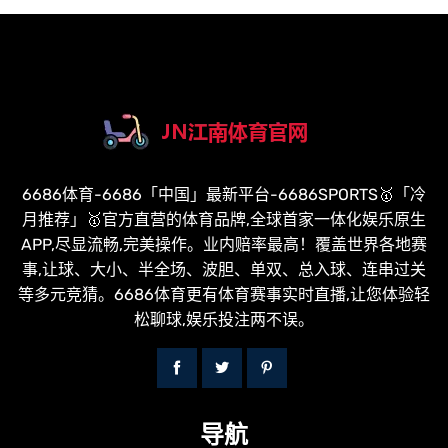
6686体育-6686「中国」最新平台-6686SPORTS🥇「冷
月推荐」🥇官方直营的体育品牌,全球首家一体化娱乐原生
APP,尽显流畅,完美操作。业内赔率最高！覆盖世界各地赛
事,让球、大小、半全场、波胆、单双、总入球、连串过关
等多元竞猜。6686体育更有体育赛事实时直播,让您体验轻
松聊球,娱乐投注两不误。
导航