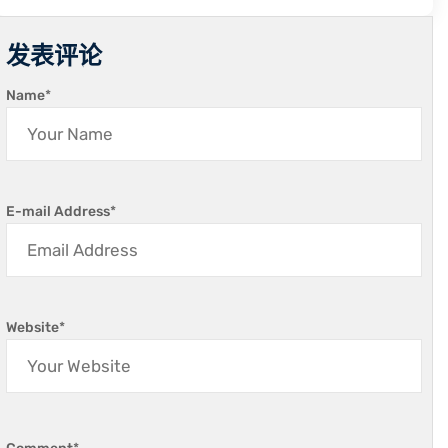
发表评论
Name
*
E-mail Address
*
Website
*