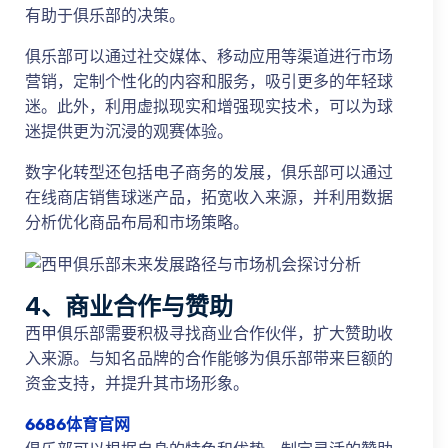
有助于俱乐部的决策。
俱乐部可以通过社交媒体、移动应用等渠道进行市场
营销，定制个性化的内容和服务，吸引更多的年轻球
迷。此外，利用虚拟现实和增强现实技术，可以为球
迷提供更为沉浸的观赛体验。
数字化转型还包括电子商务的发展，俱乐部可以通过
在线商店销售球迷产品，拓宽收入来源，并利用数据
分析优化商品布局和市场策略。
4、商业合作与赞助
西甲俱乐部需要积极寻找商业合作伙伴，扩大赞助收
入来源。与知名品牌的合作能够为俱乐部带来巨额的
资金支持，并提升其市场形象。
6686体育官网