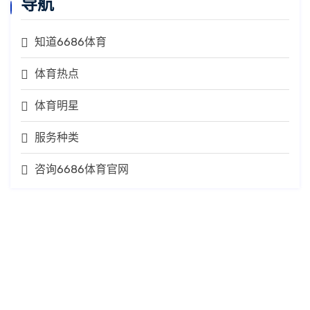
导航
知道6686体育
体育热点
体育明星
服务种类
咨询6686体育官网