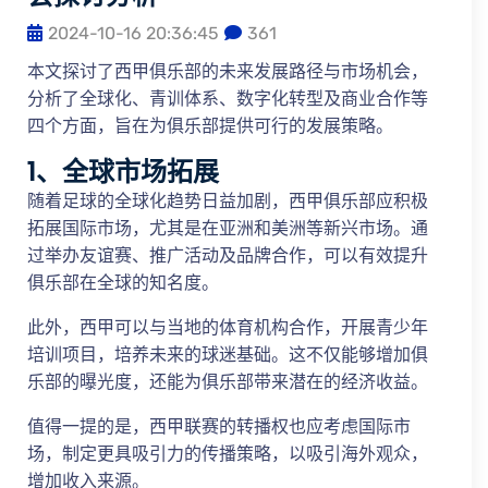
2024-10-16 20:36:45
361
本文探讨了西甲俱乐部的未来发展路径与市场机会，
分析了全球化、青训体系、数字化转型及商业合作等
四个方面，旨在为俱乐部提供可行的发展策略。
1、全球市场拓展
随着足球的全球化趋势日益加剧，西甲俱乐部应积极
拓展国际市场，尤其是在亚洲和美洲等新兴市场。通
过举办友谊赛、推广活动及品牌合作，可以有效提升
俱乐部在全球的知名度。
此外，西甲可以与当地的体育机构合作，开展青少年
培训项目，培养未来的球迷基础。这不仅能够增加俱
乐部的曝光度，还能为俱乐部带来潜在的经济收益。
值得一提的是，西甲联赛的转播权也应考虑国际市
场，制定更具吸引力的传播策略，以吸引海外观众，
增加收入来源。