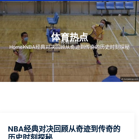
体育热点
Home
NBA经典对决回顾从奇迹到传奇的历史时刻探秘
NBA经典对决回顾从奇迹到传奇的
历史时刻探秘