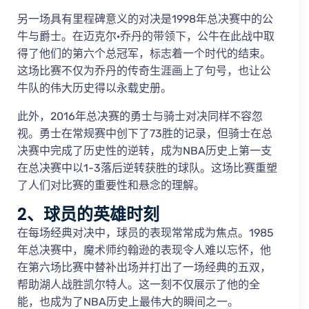
另一场具有里程碑意义的对决是1998年总决赛中的公
牛与爵士。在迈克尔·乔丹的带领下，公牛在此战中取
得了他们的第六个总冠军，标志着一个时代的结束。
这场比赛不仅为乔丹的传奇生涯画上了句号，也让公
牛队的伟大历史得以永载史册。
此外，2016年总决赛的勇士与骑士对决同样不容忽
视。勇士在常规赛中创下了73胜的记录，但骑士在总
决赛中完成了历史性的逆转，成为NBA历史上第一支
在总决赛中以1-3落后逆转获胜的球队。这场比赛重塑
了人们对比赛的重要性和悬念的理解。
2、球员的英雄时刻
在每场经典对决中，球员的表现常常成为焦点。1985
年总决赛中，魔术师约翰逊的表现令人难以忘怀，他
在第六场比赛中替补出场并打出了一场经典的五双，
帮助湖人战胜凯尔特人。这一刻不仅展示了他的全
能，也成为了NBA历史上最伟大的瞬间之一。