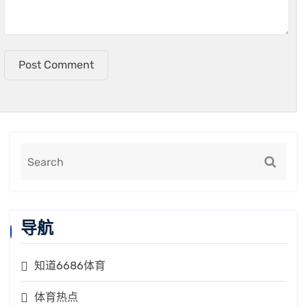
Post Comment
导航
知道6686体育
体育热点